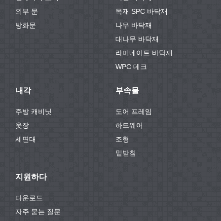
외부 문
목재 SPC 바닥재
방화문
나무 바닥재
대나무 바닥재
라미네이트 바닥재
WPC 데크
내각
부속물
주방 캐비닛
도어 프레임
옷장
하드웨어
세면대
조형
밑받침
지원하다
다운로드
자주 묻는 질문