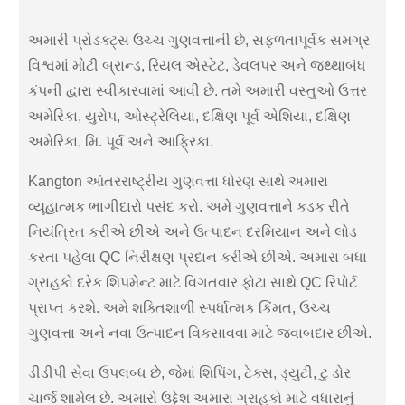
અમારી પ્રોડક્ટ્સ ઉચ્ચ ગુણવત્તાની છે, સફળતાપૂર્વક સમગ્ર
વિશ્વમાં મોટી બ્રાન્ડ, રિયલ એસ્ટેટ, ડેવલપર અને જથ્થાબંધ
કંપની દ્વારા સ્વીકારવામાં આવી છે. તમે અમારી વસ્તુઓ ઉત્તર
અમેરિકા, યુરોપ, ઓસ્ટ્રેલિયા, દક્ષિણ પૂર્વ એશિયા, દક્ષિણ
અમેરિકા, મિ. પૂર્વ અને આફ્રિકા.
Kangton આંતરરાષ્ટ્રીય ગુણવત્તા ધોરણ સાથે અમારા
વ્યૂહાત્મક ભાગીદારો પસંદ કરો. અમે ગુણવત્તાને કડક રીતે
નિયંત્રિત કરીએ છીએ અને ઉત્પાદન દરમિયાન અને લોડ
કરતા પહેલા QC નિરીક્ષણ પ્રદાન કરીએ છીએ. અમારા બધા
ગ્રાહકો દરેક શિપમેન્ટ માટે વિગતવાર ફોટા સાથે QC રિપોર્ટ
પ્રાપ્ત કરશે. અમે શક્તિશાળી સ્પર્ધાત્મક કિંમત, ઉચ્ચ
ગુણવત્તા અને નવા ઉત્પાદન વિકસાવવા માટે જવાબદાર છીએ.
ડીડીપી સેવા ઉપલબ્ધ છે, જેમાં શિપિંગ, ટેક્સ, ડ્યુટી, ટુ ડોર
ચાર્જ શામેલ છે. અમારો ઉદ્દેશ અમારા ગ્રાહકો માટે વધારાનું