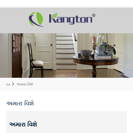
ઘર
અમારા વિશે
અમારા વિશે
અમારા વિશે