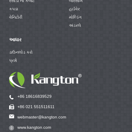
રસોડા નો કબાટ
બારસાખ
કપડા
હાર્ડવેર
વેનિટોરી
મોલ્ડિંગ
અંડરલે
આધાર
ડાઉનલોડ કરો
પ્રશ્નો
+86 18616839529
+86 021 551511611
webmaster@kangton.com
www.kangton.com