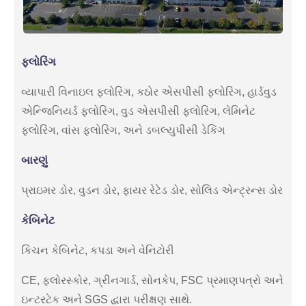
ફ્લોરિંગ
વ્યાપારી વિનાઇલ ફ્લોરિંગ, કઠોર એસપીસી ફ્લોરિંગ, હાર્ડવુડ
એન્જિનિયર્ડ ફ્લોરિંગ, વુડ એસપીસી ફ્લોરિંગ, લેમિનેટ
ફ્લોરિંગ, વાંસ ફ્લોરિંગ, અને ડબલ્યુપીસી ડેકિંગ
બારણું
પ્રાઇમર ડોર, વુડન ડોર, ફાયર રેટેડ ડોર, સોલિડ એન્ટ્રન્સ ડોર
કેબિનેટ
કિચન કેબિનેટ, કપડા અને વેનિટોરી
CE, ફ્લોરસ્કોર, ગ્રીનગાર્ડ, સોનકેપ, FSC પ્રમાણપત્રો અને
ઇન્ટરટેક અને SGS દ્વારા પરીક્ષણ સાથે.