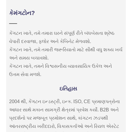
કેમંગટોન?
કેંગટન ખાતે, તમે તમારા ઘરને સંપૂર્ણ રીતે બંધબેસતા શ્રેષ્ઠ
વેપારી દરવાજા, ફ્લોર અને કેબિનેટ મેળવશો.
કેંગટન ખાતે, તમે તમારી જરૂરિયાતો માટે સૌથી વધુ શક્ય ખર્ચ
અને સમય બચાવશો.
કેંગટન ખાતે, તમને વિશ્વસનીય વ્યાવસાયિક ઉકેલ અને
ઉત્તમ સેવા મળશે.
ઇતિહાસ
2004 થી, કેંગટન ઇન્ડસ્ટ્રી, ઇન્ક. ISO, CE પ્રમાણપત્રોના
આધાર સાથે મકાન સામગ્રી ક્ષેત્રમાં પ્રવેશ કર્યો. B2B અને
પ્રદર્શનો પર મજબૂત પ્રમોશન સાથે, કાંગટન ઝડપથી
આંતરરાષ્ટ્રીય ખરીદદારો, વિકાસકર્તાઓ અને રિયલ એસ્ટેટ