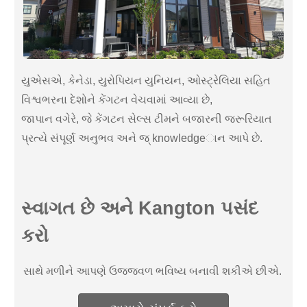
યુએસએ, કેનેડા, યુરોપિયન યુનિયન, ઓસ્ટ્રેલિયા સહિત
વિશ્વભરના દેશોને કેંગટન વેચવામાં આવ્યા છે,
જાપાન વગેરે, જે કેંગટન સેલ્સ ટીમને બજારની જરૂરિયાત
પ્રત્યે સંપૂર્ણ અનુભવ અને જ્ knowledgeાન આપે છે.
સ્વાગત છે અને Kangton પસંદ
કરો
સાથે મળીને આપણે ઉજ્જવળ ભવિષ્ય બનાવી શકીએ છીએ.