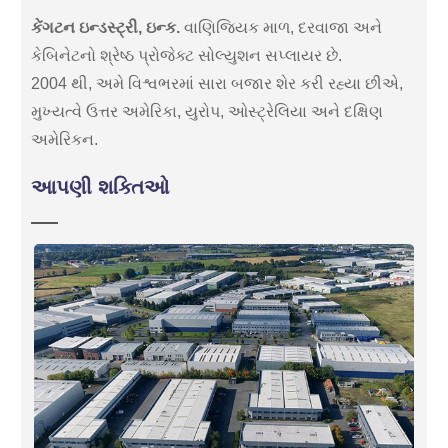
કેંગટન ઇન્ડસ્ટ્રી, ઇન્ક.
વાણિજ્યિક માળ, દરવાજા અને
કેબિનેટનો શ્રેષ્ઠ પ્રોજેક્ટ સોલ્યુશન સપ્લાયર છે.
2004 થી, અમે વિશ્વભરમાં સારા બજાર શેર કરી રહ્યા છીએ,
મુખ્યત્વે ઉત્તર અમેરિકા, યુરોપ, ઓસ્ટ્રેલિયા અને દક્ષિણ
અમેરિકન.
આપણી શક્તિઓ