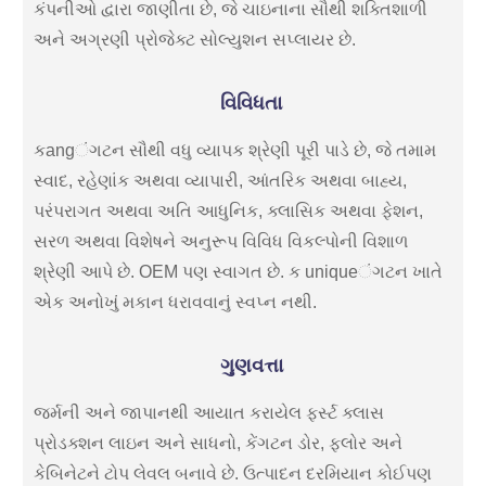
કંપનીઓ દ્વારા જાણીતા છે, જે ચાઇનાના સૌથી શક્તિશાળી
અને અગ્રણી પ્રોજેક્ટ સોલ્યુશન સપ્લાયર છે.
વિવિધતા
કangંગટન સૌથી વધુ વ્યાપક શ્રેણી પૂરી પાડે છે, જે તમામ
સ્વાદ, રહેણાંક અથવા વ્યાપારી, આંતરિક અથવા બાહ્ય,
પરંપરાગત અથવા અતિ આધુનિક, ક્લાસિક અથવા ફેશન,
સરળ અથવા વિશેષને અનુરૂપ વિવિધ વિકલ્પોની વિશાળ
શ્રેણી આપે છે. OEM પણ સ્વાગત છે. ક uniqueંગટન ખાતે
એક અનોખું મકાન ધરાવવાનું સ્વપ્ન નથી.
ગુણવત્તા
જર્મની અને જાપાનથી આયાત કરાયેલ ફર્સ્ટ ક્લાસ
પ્રોડક્શન લાઇન અને સાધનો, કેંગટન ડોર, ફ્લોર અને
કેબિનેટને ટોપ લેવલ બનાવે છે. ઉત્પાદન દરમિયાન કોઈપણ