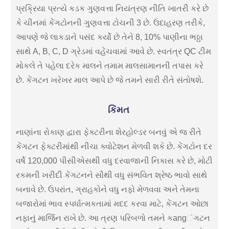
પ્રક્રિયા પ્રત્યે કડક ગુણવત્તા નિયંત્રણ નીતિ ખાતરી કરે છે
કે ચીનમાં કેંગટોનની ગુણવત્તા ટોચની 3 છે. ઉદાહરણ તરીકે,
આપણે જે લાકડાને પસંદ કર્યો છે તેને 8, 10% પાણીના ભઠ્ઠા
સાથે A, B, C, D ગ્રેડમાં વહેંચવામાં આવે છે. સ્વતંત્ર QC ટીમ
મોકલે તે પહેલા દરેક માલને તમામ માલસામાનની તપાસ કરે
છે. કેંગટન ખરેખર માલ આપે છે જે તમને સારી રીતે સંતોષશે.
કિંમત
નાણાંના રોકાણ દ્વારા ફેક્ટરીના શેરહોલ્ડર બનવું એ જ રીતે
કેંગટન ફેક્ટરીમાંથી નીચા ક્વોટેશન મેળવી શકે છે. કેંગટોન દર
વર્ષે 120,000 પીસીએસથી વધુ દરવાજાની નિકાસ કરે છે, મોટી
રકમની ખરીદી કેંગટનને સૌથી વધુ સંભવિત શ્રેષ્ઠ ભાવો સાથે
બનાવે છે. ઉપરાંત, ગ્રાહકોને વધુ નફો મેળવવા અને તેમના
બજારોમાં ભાવ સ્પર્ધાત્મકતામાં મદદ કરવા માટે, કેંગટન ઓછા
નફાનું માર્જિન રાખે છે. આ ત્રણ પરિબળો તમને કangંગટન