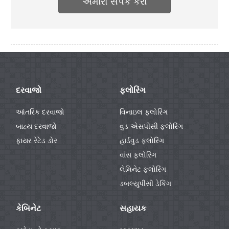
અમારો સંપર્ક કરો
દરવાજો
ફ્લોરિંગ
આંતરિક દરવાજો
વિનાઇલ ફ્લોરિંગ
બાહ્ય દરવાજો
વુડ એસપીસી ફ્લોરિંગ
ફાયર રેટેડ ડોર
હાર્ડવુડ ફ્લોરિંગ
વાંસ ફ્લોરિંગ
લેમિનેટ ફ્લોરિંગ
ડબલ્યુપીસી ડેકિંગ
કેબિનેટ
સહાયક