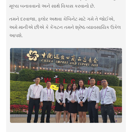
મૂલ્ય બનાવવાનો અને સાથે વિકાસ કરવાનો છે.
તમને દરવાજા, ફ્લોર અથવા કેબિનેટ માટે ગમે તે જોઈએ,
અમે માનીએ છીએ કે કેંગટન તમને શ્રેષ્ઠ વ્યાવસાયિક ઉકેલ
આપશે.