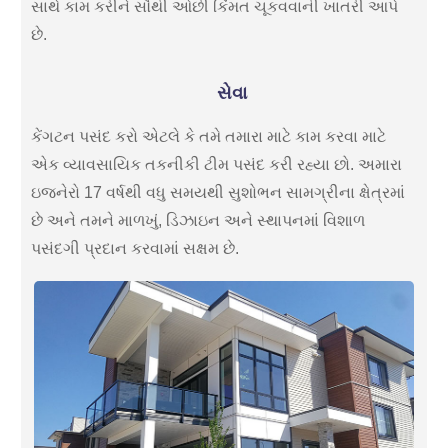
સાથે કામ કરીને સૌથી ઓછી કિંમત ચૂકવવાની ખાતરી આપે
છે.
સેવા
કેંગટન પસંદ કરો એટલે કે તમે તમારા માટે કામ કરવા માટે
એક વ્યાવસાયિક તકનીકી ટીમ પસંદ કરી રહ્યા છો. અમારા
ઇજનેરો 17 વર્ષથી વધુ સમયથી સુશોભન સામગ્રીના ક્ષેત્રમાં
છે અને તમને માળખું, ડિઝાઇન અને સ્થાપનમાં વિશાળ
પસંદગી પ્રદાન કરવામાં સક્ષમ છે.