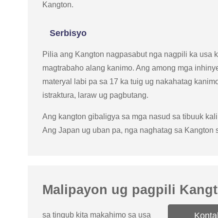
Kangton.
Serbisyo
Pilia ang Kangton nagpasabut nga nagpili ka usa 
magtrabaho alang kanimo. Ang among mga inhinye
materyal labi pa sa 17 ka tuig ug nakahatag kanim
istraktura, laraw ug pagbutang.
Ang kangton gibaligya sa mga nasud sa tibuuk kal
Ang Japan ug uban pa, nga naghatag sa Kangton s
Malipayon ug pagpili Kang
sa tingub kita makahimo sa usa
Konta