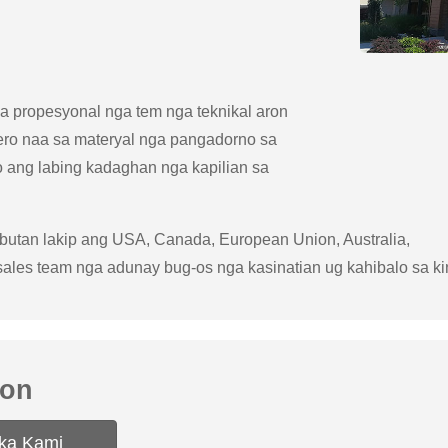
ka propesyonal nga tem nga teknikal aron
ro naa sa materyal nga pangadorno sa
o ang labing kadaghan nga kapilian sa
ibutan lakip ang USA, Canada, European Union, Australia,
ales team nga adunay bug-os nga kasinatian ug kahibalo sa k
ton
ka Kami