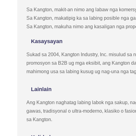
Sa Kangton, makit-an nimo ang labaw nga komersya
Sa Kangton, makatipig ka sa labing posible nga g
Sa Kangton, makuha nimo ang kasaligan nga prop
Kasaysayan
Sukad sa 2004, Kangton Industry, Inc. misulud sa
promosyon sa B2B ug mga eksibit, ang Kangton dal
mahimong usa sa labing kusug ug nag-una nga tag
Lainlain
Ang Kangton naghatag labing labok nga sakup, na
gawas, tradisyonal o ultra-moderno, klasiko o fas
sa Kangton.