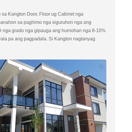
 sa Kangton Door, Floor ug Cabinet nga
a panahon sa paghimo nga siguruhon nga ang
, D nga grado nga gipauga ang hurnohan nga 8-10%
wala pa ang pagpadala. Si Kangton nagtanyag