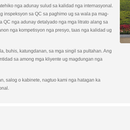
tehiko nga adunay sulud sa kalidad nga internasyonal.
tag inspeksyon sa QC sa paghimo ug sa wala pa mag-
a QC nga adunay detalyado nga mga litrato alang sa
anon nga kompetisyon nga presyo, taas nga kalidad ug
, buhis, katungdanan, sa mga singil sa pultahan. Ang
ntidad sa among mga kliyente ug magdungan nga
n, salog o kabinete, nagtuo kami nga hatagan ka
onal.