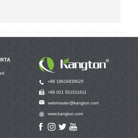
ORTA
ad
+86 18616839529
+86 021 551511611
webmaster@kangton.com
www.kangton.com