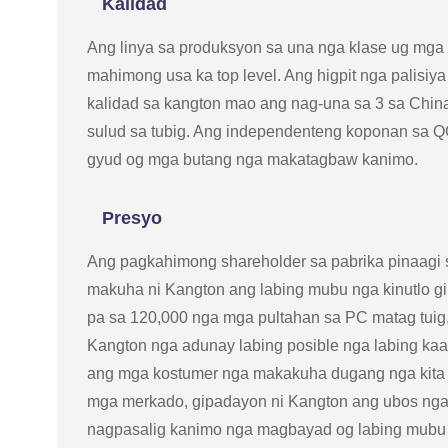
Kalidad
Ang linya sa produksyon sa una nga klase ug mga
mahimong usa ka top level. Ang higpit nga palisi
kalidad sa kangton mao ang nag-una sa 3 sa China
sulud sa tubig. Ang independenteng koponan sa Q
gyud og mga butang nga makatagbaw kanimo.
Presyo
Ang pagkahimong shareholder sa pabrika pinaagi
makuha ni Kangton ang labing mubu nga kinutlo gik
pa sa 120,000 nga mga pultahan sa PC matag tuig
Kangton nga adunay labing posible nga labing ka
ang mga kostumer nga makakuha dugang nga kita 
mga merkado, gipadayon ni Kangton ang ubos nga k
nagpasalig kanimo nga magbayad og labing mubu 