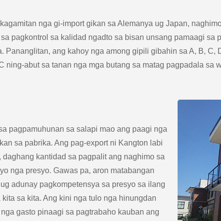
 kagamitan nga gi-import gikan sa Alemanya ug Japan, naghimo
ya sa pagkontrol sa kalidad ngadto sa bisan unsang pamaagi s
. Pananglitan, ang kahoy nga among gipili gibahin sa A, B, C
C ning-abut sa tanan nga mga butang sa matag pagpadala sa 
 sa pagpamuhunan sa salapi mao ang paagi nga
an sa pabrika. Ang pag-export ni Kangton labi
, daghang kantidad sa pagpalit ang naghimo sa
ayo nga presyo. Gawas pa, aron matabangan
ug adunay pagkompetensya sa presyo sa ilang
ita sa kita. Ang kini nga tulo nga hinungdan
nga gasto pinaagi sa pagtrabaho kauban ang