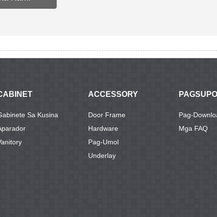
CABINET
ACCESSORY
PAGSUP
Gabinete Sa Kusina
Door Frame
Pag-Downlo
Aparador
Hardware
Mga FAQ
Vanitory
Pag-Umol
Underlay