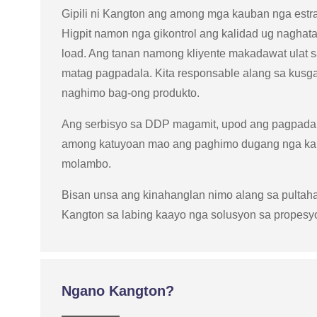
Gipili ni Kangton ang among mga kauban nga estra
Higpit namon nga gikontrol ang kalidad ug nagha
load. Ang tanan namong kliyente makadawat ulat s
matag pagpadala. Kita responsable alang sa kusg
naghimo bag-ong produkto.
Ang serbisyo sa DDP magamit, upod ang pagpadala
among katuyoan mao ang paghimo dugang nga ka
molambo.
Bisan unsa ang kinahanglan nimo alang sa pultaha
Kangton sa labing kaayo nga solusyon sa propesy
Ngano Kangton?