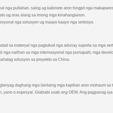
l nga pultahan, salog ug kabinete aron hingpit nga makapares
asto ug oras alang sa imong mga kinahanglanon.
esyonal nga solusyon ug maayo kaayo nga serbisyo.
 natad sa materyal nga pagtukod nga adunay suporta sa mga se
i nga nailhan sa mga internasyonal nga pumapalit, mga devel
ahatag solusyon sa proyekto sa China.
gtanyag daghang mga lainlaing mga kapilian aron mohaum sa t
ion, yano o espesyal. Giabiabi usab ang OEM. Ang pagpanag-iya