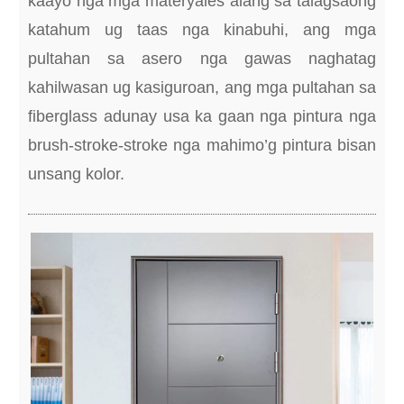
kaayo nga mga materyales alang sa talagsaong
katahum ug taas nga kinabuhi, ang mga
pultahan sa asero nga gawas naghatag
kahilwasan ug kasiguroan, ang mga pultahan sa
fiberglass adunay usa ka gaan nga pintura nga
brush-stroke-stroke nga mahimo’g pintura bisan
unsang kolor.