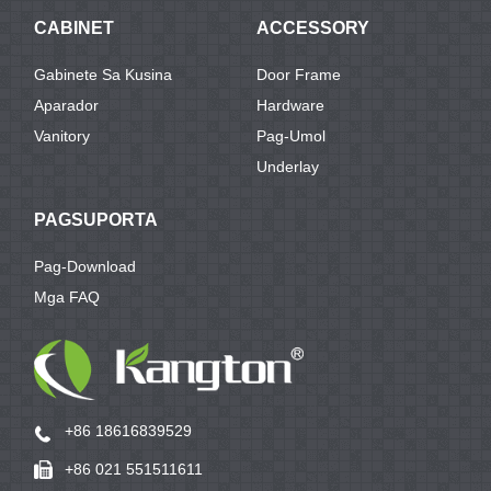
CABINET
ACCESSORY
Gabinete Sa Kusina
Door Frame
Aparador
Hardware
Vanitory
Pag-Umol
Underlay
PAGSUPORTA
Pag-Download
Mga FAQ
+86 18616839529
+86 021 551511611