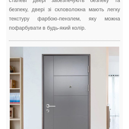
сталеві двері забезпечують безпеку та
безпеку, двері зі скловолокна мають легку
текстуру фарбою-пензлем, яку можна
пофарбувати в будь-який колір.