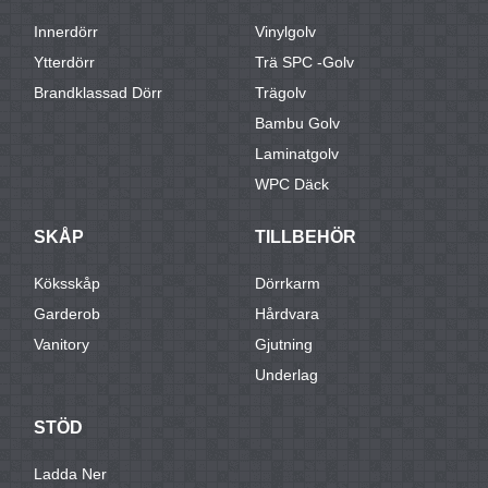
Innerdörr
Vinylgolv
Ytterdörr
Trä SPC -golv
Brandklassad Dörr
Trägolv
Bambu Golv
Laminatgolv
WPC Däck
SKÅP
TILLBEHÖR
Köksskåp
Dörrkarm
Garderob
Hårdvara
Vanitory
Gjutning
Underlag
STÖD
Ladda Ner