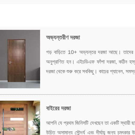
অভ্যন্তরীণ দরজা
গড় বাড়িতে 10+ অভ্যন্তর দরজা আছে। তাদের ক
অনুপ্রাণিত হন। এইচডিএফ ফাঁপা দরজা, কঠিন হস্তনি
দরজা থেকে শুরু করে সবকিছু। কাচের প্যানেল, সমস্ত
বাইরের দরজা
আপনি যে প্রথম জিনিসটি দেখছেন তা একটি স্থায়ী ছ
উচিত অসামান্য সৌন্দর্য এবং দীর্ঘায়ু জন্য চমৎক