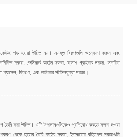
েউই গড় হওয়া উচিত নয়। সমস্ত বিকল্পগুলি অন্বেষণ করুন এবং
র্মিত দরজা, ভেনিয়ার্ড কাঠের দরজা, ফ্লাশ প্রাইমার দরজা, স্তরিত
 প্যানেল, দ্বিগুণ, এবং লাউভার স্টাইলযুক্ত দরজা।
াপ তৈরি করা উচিত। এটি উপাদানগুলিকেও প্রতিরোধ করতে সক্ষম হওয়া
ার উপকরণ থেকে হাতের তৈরি কাঠের দরজা, ইস্পাতের বহিরাগত দরজাগুলি