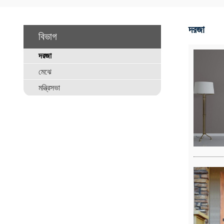
দরজা
বিভাগ
দরজা
মেঝে
মন্ত্রিসভা