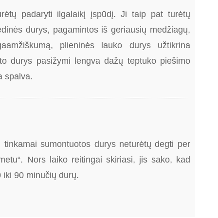
ėtų padaryti ilgalaikį įspūdį. Ji taip pat turėtų
edinės durys, pagamintos iš geriausių medžiagų,
 ilgaamžiškumą, plieninės lauko durys užtikrina
što durys pasižymi lengva dažų teptuko piešimo
a spalva.
ad tinkamai sumontuotos durys neturėtų degti per
metu“. Nors laiko reitingai skiriasi, jis sako, kad
0 iki 90 minučių durų.