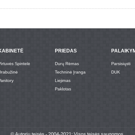
KABINETĖ
PRIEDAS
PALAIKY
Virtuvės Spintelė
Durų Rėmas
Parsisiųsti
Drabužinė
Techninė Įranga
DUK
Vanitory
Liejimas
Paklotas
© Autorių teisės - 2004-2021: Visos teisės saugomos.