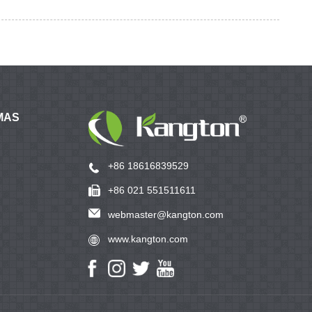
MAS
+86 18616839529
+86 021 551511611
webmaster@kangton.com
www.kangton.com