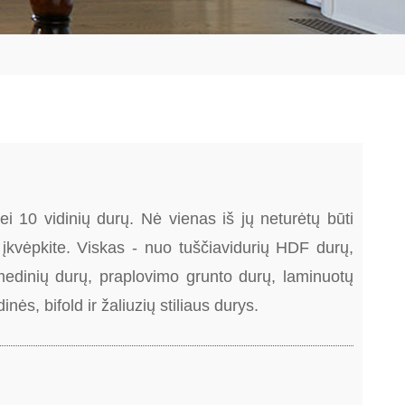
i 10 vidinių durų. Nė vienas iš jų neturėtų būti
ir įkvėpkite. Viskas - nuo tuščiavidurių HDF durų,
medinių durų, praplovimo grunto durų, laminuotų
inės, bifold ir žaliuzių stiliaus durys.