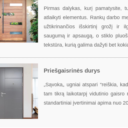
Pirmas dalykas, kurį pamatysite, tur
atlaikyti elementus. Rankų darbo m
užtikrinančios išskirtinį grožį ir
saugumą ir apsaugą, o stiklo pluo
tekstūra, kurią galima dažyti bet koki
Priešgaisrinės durys
„Sąvoka„ ugniai atspari “reiškia, k
tam tikrą laikotarpį vidutinio gaisro 
standartiniai įvertinimai apima nuo 2