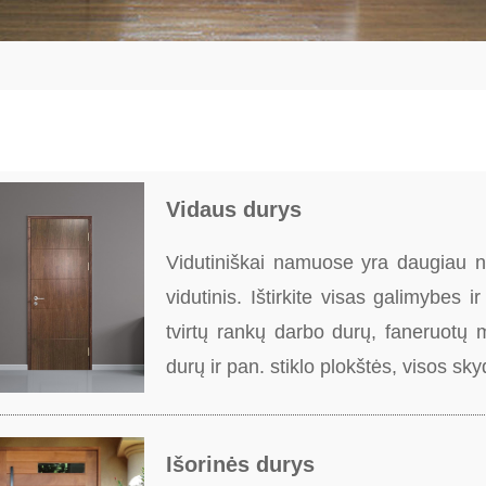
Vidaus durys
Vidutiniškai namuose yra daugiau ne
vidutinis. Ištirkite visas galimybes 
tvirtų rankų darbo durų, faneruotų 
durų ir pan. stiklo plokštės, visos skyd
Išorinės durys