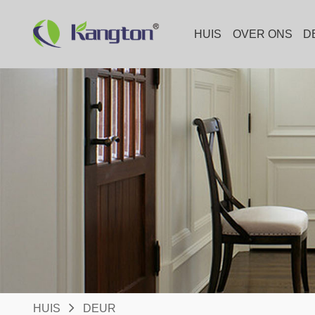
HUIS
OVER ONS
D
HUIS
DEUR