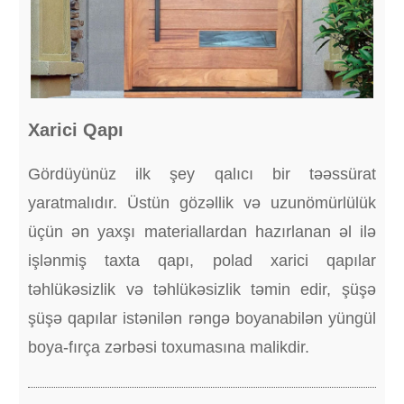
Xarici Qapı
Gördüyünüz ilk şey qalıcı bir təəssürat
yaratmalıdır. Üstün gözəllik və uzunömürlülük
üçün ən yaxşı materiallardan hazırlanan əl ilə
işlənmiş taxta qapı, polad xarici qapılar
təhlükəsizlik və təhlükəsizlik təmin edir, şüşə
şüşə qapılar istənilən rəngə boyanabilən yüngül
boya-fırça zərbəsi toxumasına malikdir.