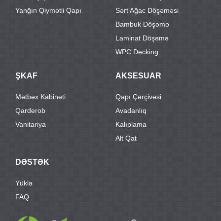
Yanğın Qiymətli Qapı
Sərt Ağac Döşəməsi
Bambuk Döşəmə
Laminat Döşəmə
WPC Decking
ŞKAF
AKSESUAR
Mətbəx Kabineti
Qapı Çərçivəsi
Qarderob
Avadanlıq
Vanitariya
Kalıplama
Alt Qat
DƏSTƏK
Yüklə
FAQ