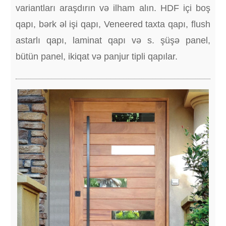
variantları araşdırın və ilham alın. HDF içi boş
qapı, bərk əl işi qapı, Veneered taxta qapı, flush
astarlı qapı, laminat qapı və s. şüşə panel,
bütün panel, ikiqat və panjur tipli qapılar.