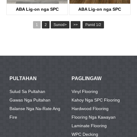
ABA Lig-on nga SPC
ABA Lig-on nga SPC
Flooring
Flooring
1
2
Sunod>
>>
Panid 1/2
KTV8005
KTV8032
PULTAHAN
PAGLINGAW
Sulud Sa Pultahan
Vinyl Flooring
Gawas Nga Pultahan
Kahoy Nga SPC Flooring
Balanse Nga Na-Rate Ang
Hardwood Flooring
Fire
Flooring Nga Kawayan
Laminate Flooring
WPC Decking