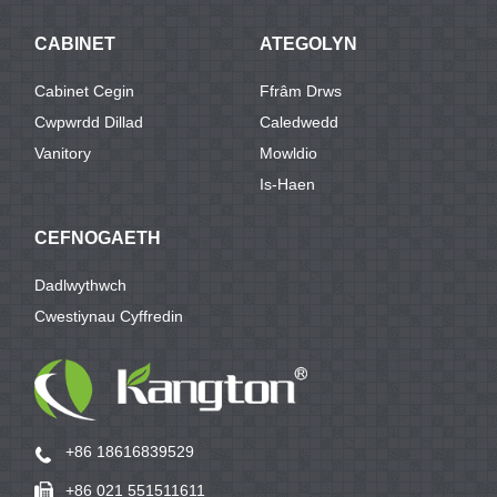
CABINET
ATEGOLYN
Cabinet Cegin
Ffrâm Drws
Cwpwrdd Dillad
Caledwedd
Vanitory
Mowldio
Is-Haen
CEFNOGAETH
Dadlwythwch
Cwestiynau Cyffredin
+86 18616839529
+86 021 551511611