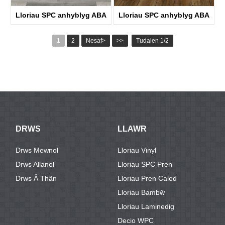
Lloriau SPC anhyblyg ABA
Lloriau SPC anhyblyg ABA
KTV8005
KTV8032
1
2
Nesaf>
>>
Tudalen 1/2
DRWS
LLAWR
Drws Mewnol
Lloriau Vinyl
Drws Allanol
Lloriau SPC Pren
Drws Â Thân
Lloriau Pren Caled
Lloriau Bambŵ
Lloriau Laminedig
Decio WPC