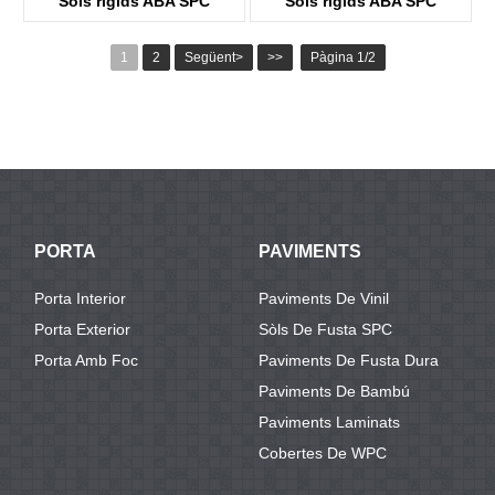
Sòls rígids ABA SPC
Sòls rígids ABA SPC
KTV8005
KTV8032
1
2
Següent>
>>
Pàgina 1/2
PORTA
PAVIMENTS
Porta Interior
Paviments De Vinil
Porta Exterior
Sòls De Fusta SPC
Porta Amb Foc
Paviments De Fusta Dura
Paviments De Bambú
Paviments Laminats
Cobertes De WPC