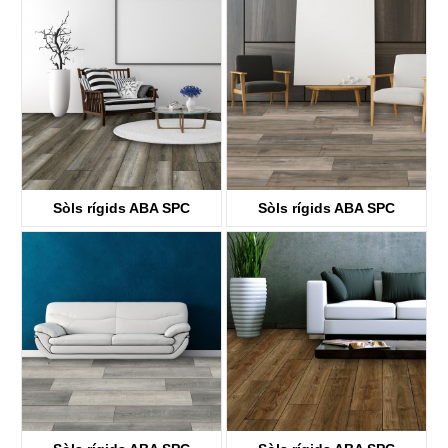
KTV4038
KTV8030
Sòls rígids ABA SPC
Sòls rígids ABA SPC
KTV8004
KTV8031