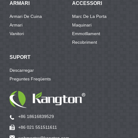
ARMARI
ACCESSORI
Armari De Cuina
Marc De La Porta
Armari
Maquinari
Vanitori
Emmotllament
Recobriment
SUPORT
Descarregar
Preguntes Freqüents
+86 18616839529
+86 021 551511611
webmaster@kangton.com