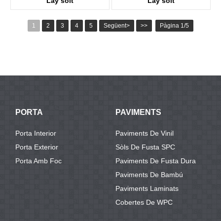
Lay solt
Lay solt
KTV8016
KTV8027
1
2
3
4
5
Següent>
>>
Pàgina 1/5
PORTA
PAVIMENTS
Porta Interior
Paviments De Vinil
Porta Exterior
Sòls De Fusta SPC
Porta Amb Foc
Paviments De Fusta Dura
Paviments De Bambú
Paviments Laminats
Cobertes De WPC