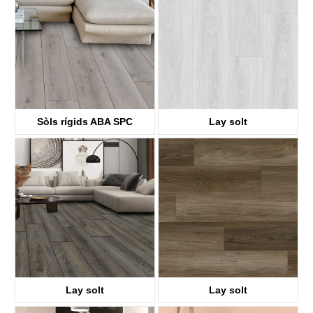
Sòls rígids ABA SPC
Lay solt
KTV8036
KTV8017
Lay solt
Lay solt