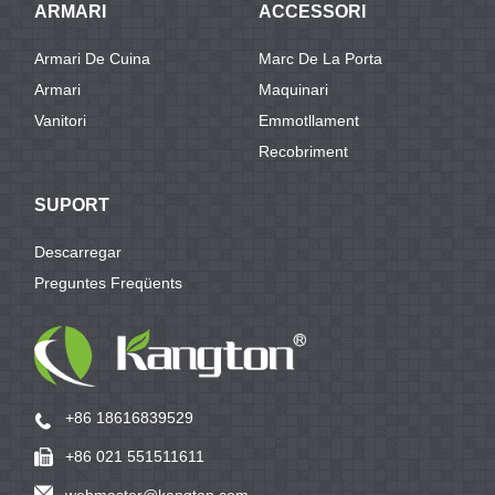
ARMARI
ACCESSORI
Armari De Cuina
Marc De La Porta
Armari
Maquinari
Vanitori
Emmotllament
Recobriment
SUPORT
Descarregar
Preguntes Freqüents
+86 18616839529
+86 021 551511611
webmaster@kangton.com