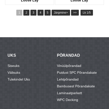
Loose Lay
Loose Lay
KTV8016
KTV8027
1
2
3
4
5
Järgmine>
>>
Lk 1/5
UKS
PÕRANDAD
Siseuks
Vinüülpõrandad
Välisuks
Puidust SPC Põrandakate
Tulekindel Uks
Lehtpõrandad
Bambusest Põrandakate
Laminaatparkett
WPC Decking