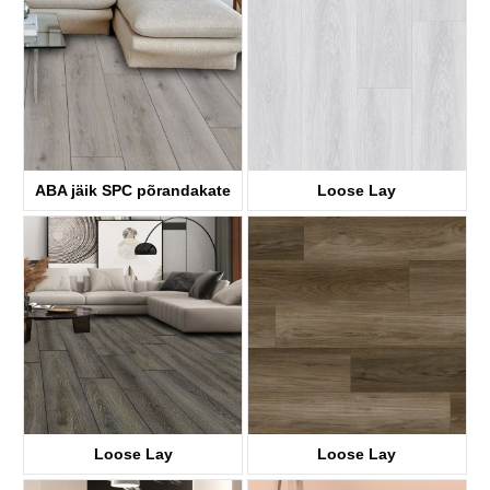
ABA jäik SPC põrandakate
Loose Lay
KTV8036
KTV8017
Loose Lay
Loose Lay