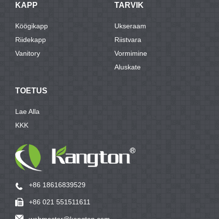
KAPP
TARVIK
Köögikapp
Ukseraam
Riidekapp
Riistvara
Vanitory
Vormimine
Aluskate
TOETUS
Lae Alla
KKK
+86 18616839529
+86 021 551511611
webmaster@kangton.com