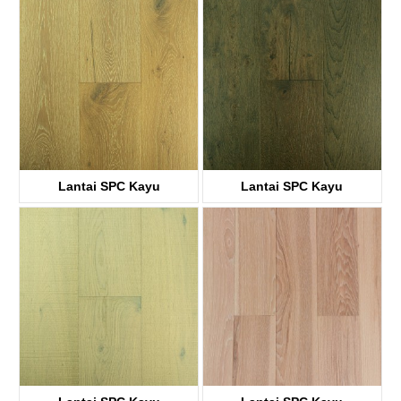
KTWV1011
KTWV1007
Lantai SPC Kayu
Lantai SPC Kayu
KTWV1161
KTWV1241