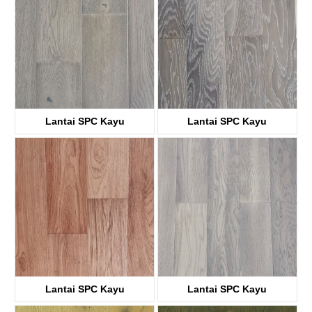
Lantai SPC Kayu
Lantai SPC Kayu
KTWV0105
KTWV1008
Lantai SPC Kayu
Lantai SPC Kayu