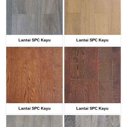
Lantai SPC Kayu
Lantai SPC Kayu
KTWV1001
KTWV1003
Lantai SPC Kayu
Lantai SPC Kayu
KTWV1004
KTWV1005