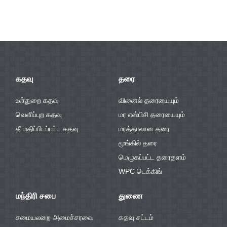
வடிவமைக்கப்பட்ட
இயற்கை ஓக்
பதிப்புடன்
சிஸ்டம் WPC
வட
ஒட்டு பலகை
வுட் வெனீர் ...
லேமினேட்
தரையையும்
கோர் ...
தரையையும் ...
கிளிக் செய்யவும்
...
கதவு
தரை
உள்துறை கதவு
வினைல் தரையையும்
வெளிப்புற கதவு
மர எஸ்பிசி தரையையும்
தீ மதிப்பிடப்பட்ட கதவு
மரத்தாலான தரை
மூங்கில் தரை
மெழுகப்பட்ட தரைதளம்
WPC டெக்கிங்
மந்திரி சபை
துணை
சமையலறை அமைச்சரவை
கதவு சட்டம்