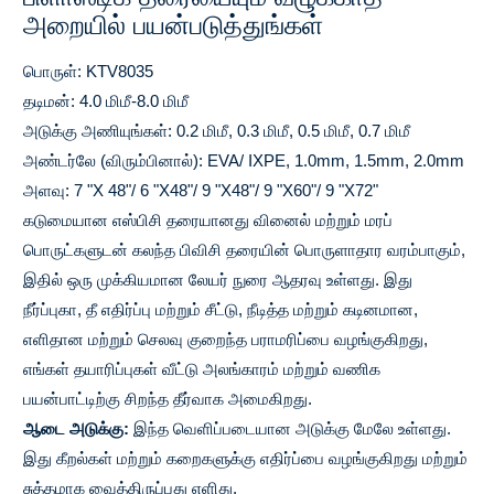
அறையில் பயன்படுத்துங்கள்
பொருள்: KTV8035
தடிமன்: 4.0 மிமீ-8.0 மிமீ
அடுக்கு அணியுங்கள்: 0.2 மிமீ, 0.3 மிமீ, 0.5 மிமீ, 0.7 மிமீ
அண்டர்லே (விரும்பினால்): EVA/ IXPE, 1.0mm, 1.5mm, 2.0mm
அளவு: 7 "X 48"/ 6 "X48"/ 9 "X48"/ 9 "X60"/ 9 "X72"
கடுமையான எஸ்பிசி தரையானது வினைல் மற்றும் மரப்
பொருட்களுடன் கலந்த பிவிசி தரையின் பொருளாதார வரம்பாகும்,
இதில் ஒரு முக்கியமான லேயர் நுரை ஆதரவு உள்ளது. இது
நீர்ப்புகா, தீ எதிர்ப்பு மற்றும் சீட்டு, நீடித்த மற்றும் கடினமான,
எளிதான மற்றும் செலவு குறைந்த பராமரிப்பை வழங்குகிறது,
எங்கள் தயாரிப்புகள் வீட்டு அலங்காரம் மற்றும் வணிக
பயன்பாட்டிற்கு சிறந்த தீர்வாக அமைகிறது.
ஆடை அடுக்கு:
இந்த வெளிப்படையான அடுக்கு மேலே உள்ளது.
இது கீறல்கள் மற்றும் கறைகளுக்கு எதிர்ப்பை வழங்குகிறது மற்றும்
சுத்தமாக வைத்திருப்பது எளிது.