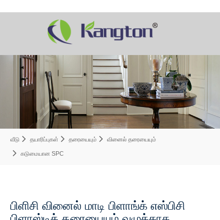
வீடு
தயாரிப்புகள்
தரையையும்
வினைல் தரையையும்
கடுமையான SPC
பிளிசி வினைல் மாடி பிளாங்க் எஸ்பிசி
பிளாஸ்டிக் தரையையும் வழுக்காத