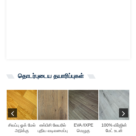
தொடர்புடைய தயாரிப்புகள்
சிவப்பு ஓக் மேல்
எஸ்பிசி லேயரில்
EVA /IXPE
100% விர்ஜின்
க
அடுக்கு
புதிய வடிவமைப்பு
மெழுகு
மேட் உடன்
A