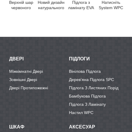
Верхній шар
Новий дизайн
Підлога з
Натисніть
червоного
натурального
ламінату EVA
System WPC
К
дуба,
дубового
/IXPE з
Floor with
спроектований
шпону на шарі
восковою ...
100% Virgin
к
фанерним
SPC ...
Mate ...
д
сердечником
...
ДВЕРІ
ПІДЛОГИ
Міжкімнатні Двері
Вінілова Підлога
Зовнішні Двері
Дерев'яна Підлога SPC
Двері Протипожежні
Підлога З Листяних Порід
Бамбукова Підлога
Підлога З Ламінату
Настил WPC
ШКАФ
АКСЕСУАР