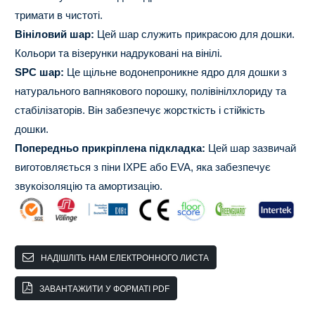
тримати в чистоті.
Вініловий шар:
Цей шар служить прикрасою для дошки.
Кольори та візерунки надруковані на вінілі.
SPC шар:
Це щільне водонепроникне ядро ​​для дошки з
натурального вапнякового порошку, полівінілхлориду та
стабілізаторів. Він забезпечує жорсткість і стійкість
дошки.
Попередньо прикріплена підкладка:
Цей шар зазвичай
виготовляється з піни IXPE або EVA, яка забезпечує
звукоізоляцію та амортизацію.
НАДІШЛІТЬ НАМ ЕЛЕКТРОННОГО ЛИСТА
ЗАВАНТАЖИТИ У ФОРМАТІ PDF