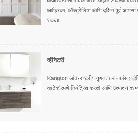
बाजारपेठा सामायिक करत आहोत.आपल्या वॉर्डरोबला
आफ्रिका, ऑस्ट्रेलिया आणि दक्षिण पूर्व आयसा 
शकता.
व्हॅनिटरी
Kangton आंतरराष्ट्रीय गुणवत्ता मानकांसह व्हॅ
काटेकोरपणे नियंत्रित करतो आणि उत्पादन दरम