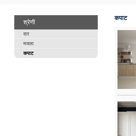
कपाट
श्रेणी
दार
मजला
कपाट