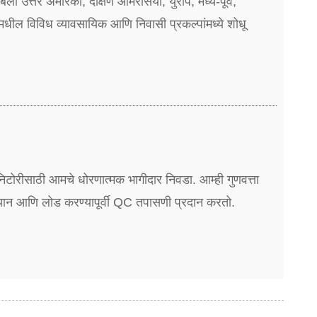
 उत्तर अमेरिका, दक्षिण आमेरसिया, युरोप, मध्य-पूर्व,
मधील विविध व्यावसायिक आणि निवासी प्रकल्पांमध्ये शोधू
निटोरीसाठी आमचे धोरणात्मक भागीदार निवडा. आम्ही गुणवत्ता
्यान आणि लोड करण्यापूर्वी QC तपासणी प्रदान करतो.