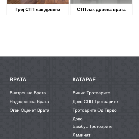
Греј СТП лак дрвена
СТП лак дрвена врата
вратаKDFP40A
KDFP41G
ВРАТА
КАТАРАЕ
Внатрешна Врата
Винил Тротоарите
Надворешна Врата
Дрво СПЦ Тротоарите
Оган Оценет Врата
Тротоарите Од Тврдо
Дрво
Бамбус Тротоарите
Ламинат