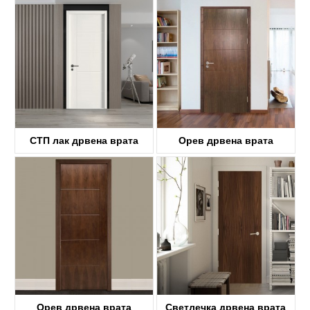
СТП лак дрвена врата
Орев дрвена врата
KDFP41A
KDF40A
Орев дрвена врата
Светлечка дрвена врата