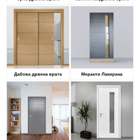
KDF41A
KDF00A
Дабова дрвена врата
Меранти Лакирана
KDF40A
Дрвена врата
KDF40A-G