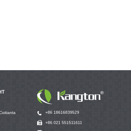
HT
+86 18616839529
Coitianta
+86 021 551511611