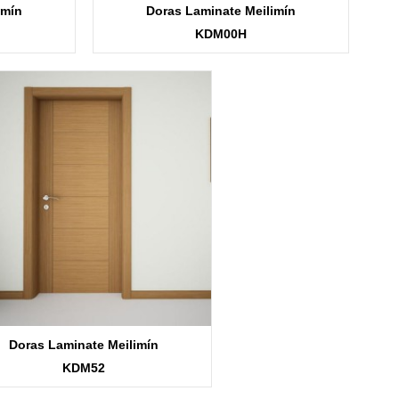
imín
Doras Laminate Meilimín
KDM00H
Doras Laminate Meilimín
KDM52