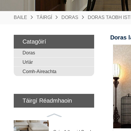
BAILE
TÁIRGÍ
DORAS
DORAS TAOBH IST
Doras l
Catagóirí
Doras
Urlár
Comh-Aireachta
Táirgí Réadmhaoin