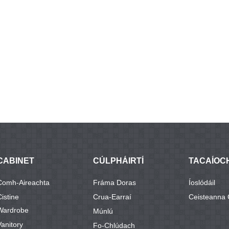
CABINET
CÚLPHÁIRTÍ
TACAÍOC
Comh-Aireachta
Fráma Doras
Íoslódáil
Cistine
Crua-Earraí
Ceisteanna 
Wardrobe
Múnlú
Vanitory
Fo-Chlúdach