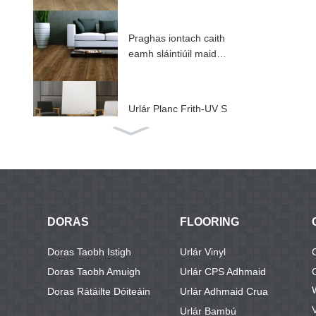
Praghas iontach caith
eamh sláintiúil maidir l
e ...
Urlár Planc Frith-UV S
PC ...
Urlár CPS le IXPE / E
V ...
DORAS
FLOORING
Urlár lárnach SPC do
Doras Taobh Istigh
Urlár Vinyl
cht ABA ...
Doras Taobh Amuigh
Urlár CPS Adhmaid
Doras Rátáilte Dóiteáin
Urlár Adhmaid Crua
Urlár Bambú