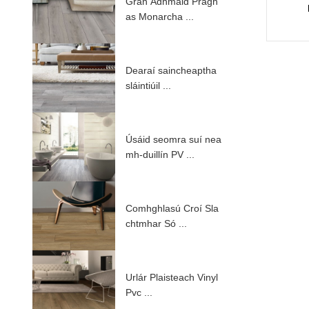
Grán Adhmaid Pragh
as Monarcha ...
Dearaí saincheaptha
sláintiúil ...
Úsáid seomra suí nea
mh-duillín PV ...
Comhghlasú Croí Sla
chtmhar Só ...
Urlár Plaisteach Vinyl
Pvc ...