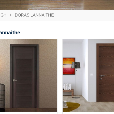
IGH
DORAS LANNAITHE
annaithe