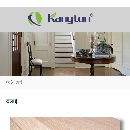
घर
ढलाई
ढलाई