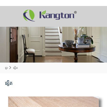
ផ្ទះ
ផ្សិត
ផ្សិត