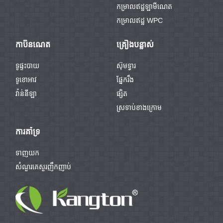
កម្រាលឥដ្ឋឡាមីណេត
កម្រាលឥដ្ឋ WPC
កាប៊ីនណេត
គ្រឿងបន្លាស់
ទូផ្ទះបាយ
ស៊ុមទ្វារ
ទូខោអាវ
ផ្នែករឹង
វ៉ាន់នីឡា
ផ្សិត
ស្រទាប់ខាងក្រោម
ការគាំទ្រ
ទាញយក
សំណួរគេសួរញឹកញាប់