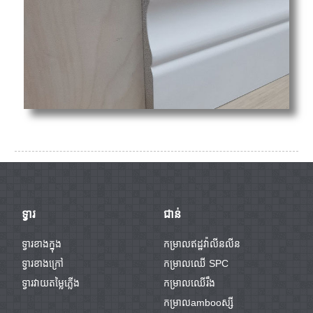
ទ្វារ
ជាន់
ទ្វារខាងក្នុង
កម្រាលឥដ្ឋវ៉ាលីនលីន
ទ្វារខាងក្រៅ
កម្រាលឈើ SPC
ទ្វារវាយតម្លៃភ្លើង
កម្រាលឈើរឹង
កម្រាលambooស្សី