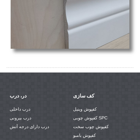
کف سازی
در، درب
کفپوش وینیل
درب داخلی
کفپوش چوبی SPC
درب بیرونی
کفپوش چوب سخت
درب دارای درجه آتش
کفپوش بامبو