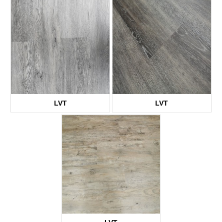
KTV8007
KTV8009
LVT
LVT
KTV1939
KTV2155