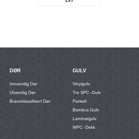
LVT
KTV3677
DØR
GULV
Innvendig Dør
Vinylgulv
Utvendig Dør
Tre SPC -gulv
Brannklassifisert Dør
Parkett
Bambus Gulv
Laminatgulv
WPC -dekk