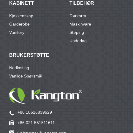
KABINETT
TILBEHØR
Kjøkkenskap
Dørkarm
Garderobe
Maskinvare
Vanitory
Støping
Underlag
BRUKERSTØTTE
Nedlasting
Vanlige Spørsmål
+86 18616839529
+86 021 551511611
webmaster@kangton.com