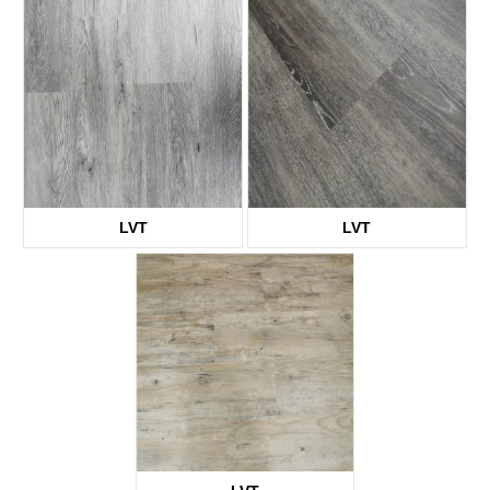
KTV8007
KTV8009
LVT
LVT
KTV1939
KTV2155