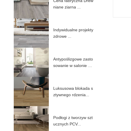
Cena fabryczna Drew
niane ziarna ...
Indywidualne projekty
zdrowe ...
Antypoślizgowe zasto
sowanie w salonie P
V...
Luksusowa blokada s
ztywnego rdzenia...
Podłogi z tworzyw szt
ucznych PCV...