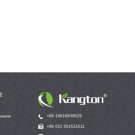
E
+86 18616839529
awane
+86 021 551511611