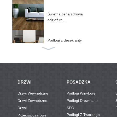
Świetna cena zdrowa
odzież re ...
Podłogi z desek anty
UV SPC ...
Podłoga SPC z IXPE/
EV...
DRZWI
POSADZKA
Podłoga ABA Rigid co
Drzwi Wewnętrzne
Podłogi Winylowe
re SPC...
Drzwi Zewnętrzne
Podłogi Drewniane
Drzwi
SPC
Podłogi Z Twardego
Przeciwpożarowe