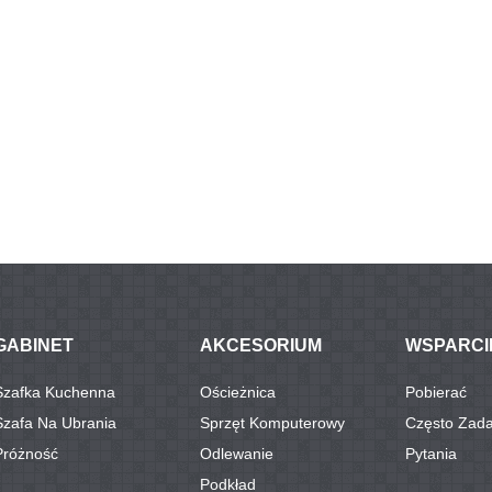
GABINET
AKCESORIUM
WSPARCI
Szafka Kuchenna
Ościeżnica
Pobierać
Szafa Na Ubrania
Sprzęt Komputerowy
Często Zad
Próżność
Odlewanie
Pytania
Podkład