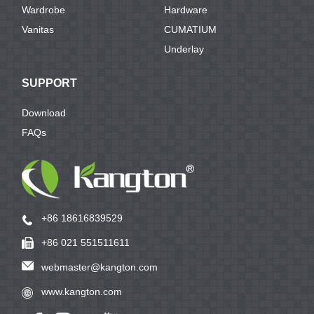
Wardrobe
Hardware
Vanitas
CUMATIUM
Underlay
SUPPORT
Download
FAQs
+86 18616839529
+86 021 551511611
webmaster@kangton.com
www.kangton.com