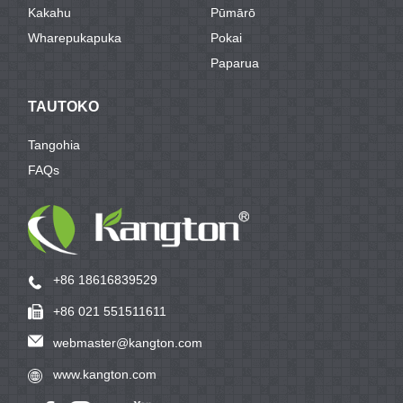
Kakahu
Pūmārō
Wharepukapuka
Pokai
Paparua
TAUTOKO
Tangohia
FAQs
+86 18616839529
+86 021 551511611
webmaster@kangton.com
www.kangton.com