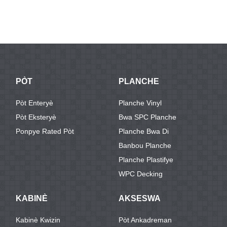
PÒT
PLANCHE
Pòt Enteryè
Planche Vinyl
Pòt Eksteryè
Bwa SPC Planche
Ponpye Rated Pòt
Planche Bwa Di
Banbou Planche
Planche Plastifye
WPC Decking
KABINÈ
AKSESWA
Kabinè Kwizin
Pòt Ankadreman