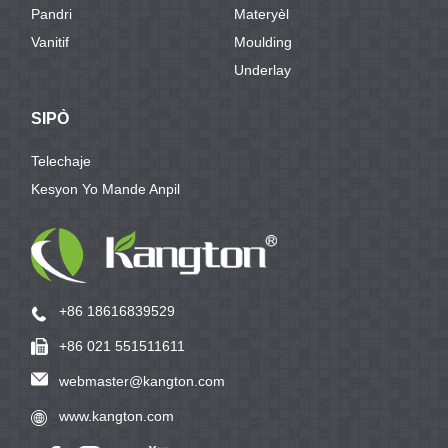
Pandri
Materyèl
Vanitif
Moulding
Underlay
SIPÒ
Telechaje
Kesyon Yo Mande Anpil
+86 18616839529
+86 021 551511611
webmaster@kangton.com
www.kangton.com