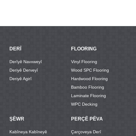
DERÎ
FLOORING
Derîyê Navxweyî
Vinyl Flooring
Deriyê Derveyî
Wood SPC Flooring
Deriyê Agirî
Hardwood Flooring
Bamboo Flooring
Laminate Flooring
WPC Decking
ŞÊWR
PERÇÊ PÊVA
Kabîneya Kabîneyê
Çarçoveya Derî