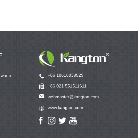
E
+86 18616839529
awane
+86 021 551511611
webmaster@kangton.com
www.kangton.com