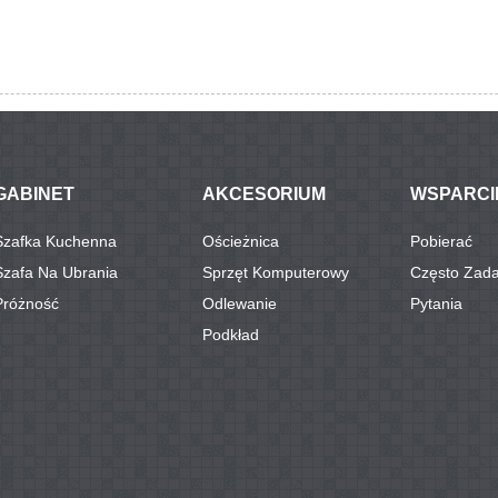
GABINET
AKCESORIUM
WSPARCI
Szafka Kuchenna
Ościeżnica
Pobierać
Szafa Na Ubrania
Sprzęt Komputerowy
Często Zad
Próżność
Odlewanie
Pytania
Podkład