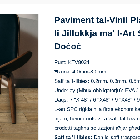
Paviment tal-Vinil P
li Jillokkja ma' l-Ar
Doċoċ
Punt: KTV8034
Ħxuna: 4.0mm-8.0mm
Saff ta 'l-Ilbies: 0.2mm, 0.3mm, 0.
Underlay (Mhux obbligatorju): EVA
Daqs: 7 "X 48" / 6 "X48" / 9 "X48" / 9
L-art SPC riġida hija firxa ekonomika t
injam, hemm rinforz ta 'saff tal-fowm
prodotti tagħna soluzzjoni aħjar għa
Saff ta 'l-ilbies:
Dan is-saff trasparent