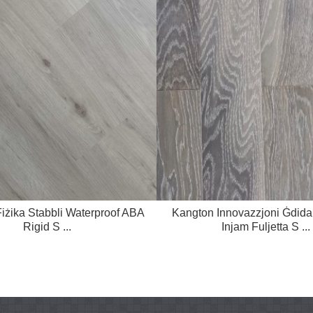
Fiżika Stabbli Waterproof ABA
Kangton Innovazzjoni Ġdida 
Rigid S ...
Injam Fuljetta S ...