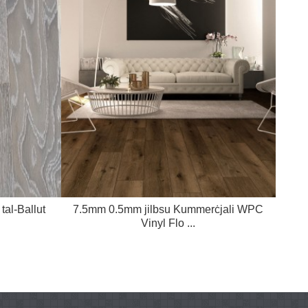
tal-Ballut
7.5mm 0.5mm jilbsu Kummerċjali WPC
Art 
Vinyl Flo ...