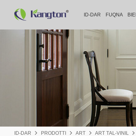
ID-DAR
FUQNA
BI
ID-DAR
PRODOTTI
ART
ART TAL-VINIL