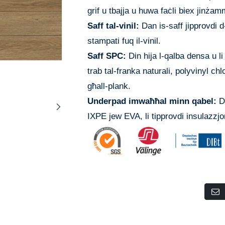
grif u tbajja u huwa faċli biex jinżam
Saff tal-vinil:
Dan is-saff jipprovdi d
stampati fuq il-vinil.
Saff SPC:
Din hija l-qalba densa u 
trab tal-franka naturali, polyvinyl chlo
għall-plank.
Underpad imwaħħal minn qabel:
Da
IXPE jew EVA, li tipprovdi insulazzjoni