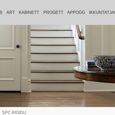
EB
ART
KABINETT
PROĠETT
APPOĠĠ
IKKUNTATJA
SPC RIĠIDU