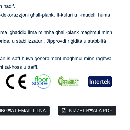
m nadif.
-dekorazzjoni għall-plank. Il-kuluri u l-mudelli huma
li ma jgħaddix ilma minnha għall-plank magħmul minn
ride, u stabilizzaturi. Jipprovdi riġidità u stabbiltà
n is-saff huwa ġeneralment magħmul minn ragħwa
 tal-ħoss u ttaffi.
IBGĦAT EMAIL LILNA
NIŻŻEL BĦALA PDF