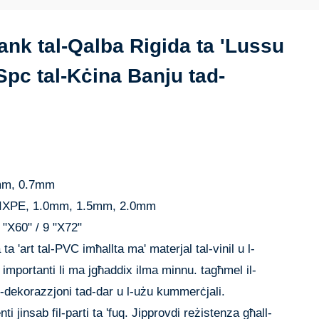
lank tal-Qalba Rigida ta 'Lussu
t Spc tal-Kċina Banju tad-
5mm, 0.7mm
 / IXPE, 1.0mm, 1.5mm, 2.0mm
 "X60" / 9 "X72"
a 'art tal-PVC imħallta ma' materjal tal-vinil u l-
 importanti li ma jgħaddix ilma minnu. tagħmel il-
d-dekorazzjoni tad-dar u l-użu kummerċjali.
i jinsab fil-parti ta 'fuq. Jipprovdi reżistenza għall-