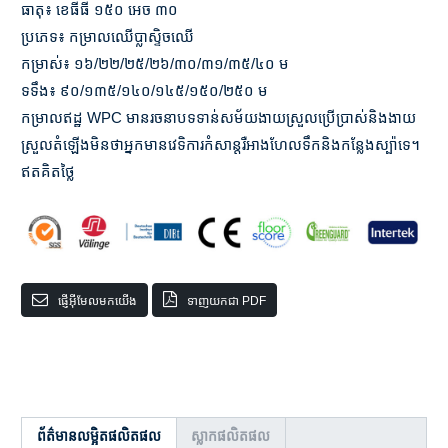
ធាតុ៖ ខេធីធី ១៥០ អេច ៣០
ប្រភេទ៖ កម្រាលឈើប្លាស្ទិចឈើ
កម្រាស់៖ ១៦/២២/២៥/២៦/៣០/៣១/៣៥/៤០ ម
ទទឹង៖ ៩០/១៣៥/១៤០/១៤៥/១៥០/២៥០ ម
កម្រាលឥដ្ឋ WPC មានរចនាបទទាន់សម័យងាយស្រួលប្រើប្រាស់និងងាយ
ស្រួលតំឡើងមិនថាអ្នកមានវេទិការកំសាន្តរឺអាងហែលទឹកនិងកន្លែងស្ប៉ាទេ។
ឥតគិតថ្លៃ
ផ្ញើអ៊ីមែលមកយើង
ទាញយកជា PDF
ព័ត៌មានលម្អិតផលិតផល
ស្លាកផលិតផល