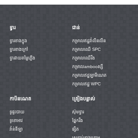
ទ្វារ
ជាន់
ទ្វារខាងក្នុង
កម្រាលឥដ្ឋវ៉ាលីនលីន
ទ្វារខាងក្រៅ
កម្រាលឈើ SPC
ទ្វារវាយតម្លៃភ្លើង
កម្រាលឈើរឹង
កម្រាលambooស្សី
កម្រាលឥដ្ឋឡាមីណេត
កម្រាលឥដ្ឋ WPC
កាប៊ីនណេត
គ្រឿងបន្លាស់
ទូផ្ទះបាយ
ស៊ុមទ្វារ
ទូខោអាវ
ផ្នែករឹង
វ៉ាន់នីឡា
ផ្សិត
ស្រទាប់ខាងក្រោម