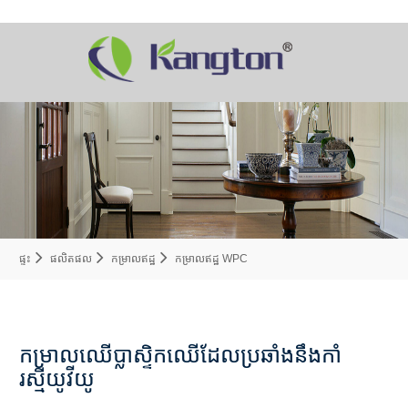
ផ្ទះ
ផលិតផល
កម្រាលឥដ្ឋ
កម្រាលឥដ្ឋ WPC
កម្រាលឈើប្លាស្ទិកឈើដែលប្រឆាំងនឹងកាំ
រស្មីយូវីយូ