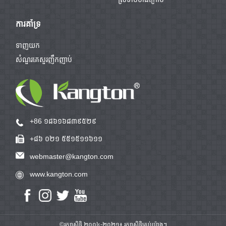
ការគាំទ្រ
ទាញយក
សំណួរគេសួរញឹកញាប់
+86 ១៨៦១៦៨៣៩៥២៩
+៨៦ ០២១ ៥៥១៥១១៦១១
webmaster@kangton.com
www.kangton.com
©រក្សាសិទ្ធិ ២០០៤-២០២១៖ រក្សាសិទ្ធិគ្រប់យ៉ាង។