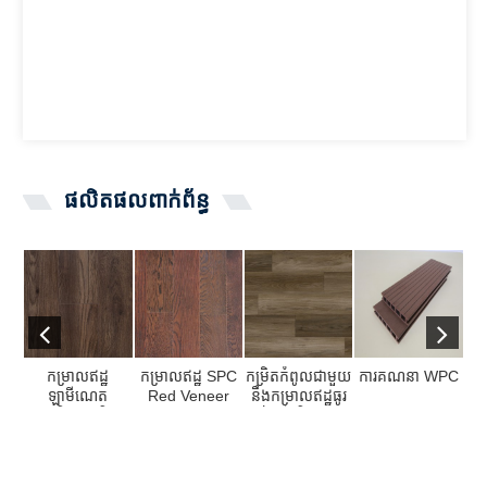
ផលិតផលពាក់ព័ន្ធ
កម្រាលឥដ្ឋ
កម្រាលឥដ្ឋ SPC
កម្រិតកំពូលជាមួយ
ការគណនា WPC
តំ
ឡាមីណេត
Red Veneer
នឹងកម្រាលឥដ្ឋធូរ
ភា
ពាណិជ្ជកម្មនិង
Wood Veneer
ថ្លៃពីឈិន ...
ល្អធ
លំនៅដ្ឋាន
ស