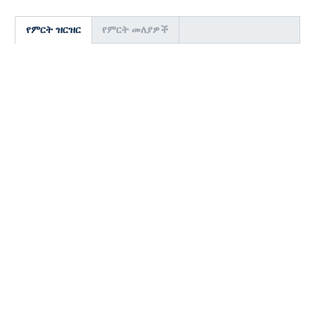
የምርት ዝርዝር
የምርት መለያዎች