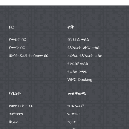
በር
ፎቅ
የውስጥ በር
የቪኒዬል ወለል
የውጭ በር
የእንጨት SPC ወለል
በእሳት ደረጃ የተሰጠው በር
ጠንካራ የእንጨት ወለል
የቀርከሃ ወለል
የወለል ንጣፍ
WPC Decking
ካቢኔት
መለዋወጫ
የወጥ ቤት ካቢኔ
የበሩ ፍሬም
ቁምሳጥን
ሃርድዌር
ቫኒቶሪ
ሻጋታ