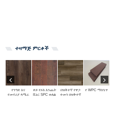
ተዛማጅ ምርቶች
የንግድ እና
ቀይ የኦክ እንጨት
በዝቅተኛ የዋጋ
የ WPC ማስጌጥ
Sp
የመኖሪያ ላሜራ
ቬኔር SPC ወለል
ተመን በዝቅተኛ
የ
ወለል
ዋጋ ከቺን ...