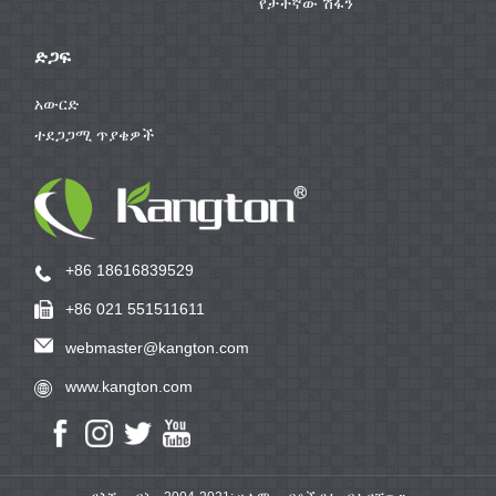
የታችኛው ሽፋን
ድጋፍ
አውርድ
ተደጋጋሚ ጥያቄዎች
+86 18616839529
+86 021 551511611
webmaster@kangton.com
www.kangton.com