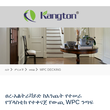
ቤት
ምርቶች
ወለል
WPC DECKING
ፀረ-አልትራቫይድ ከእንጨት የተሠራ
የፕላስቲክ የተቀናጀ የውጪ WPC ንጣፍ