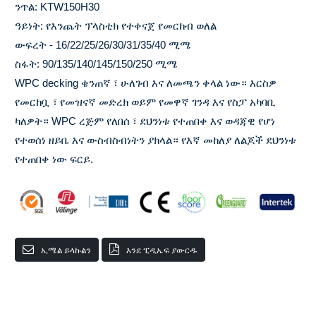
ንጥል: KTW150H30
ዓይነት: የእንጨት ፕላስቲክ የተቀናጀ የመርከብ ወለል
ውፍረት - 16/22/25/26/30/31/35/40 ሚሜ
ስፋት: 90/135/140/145/150/250 ሚሜ
WPC decking ቄንጠኛ ፣ ሁለገብ እና ለመጫን ቀላል ነው። እርስዎ
የመርከቧ ፣ የመዝናኛ መድረክ ወይም የመዋኛ ገንዳ እና የስፓ አካባቢ
ካለዎት። WPC ረጅም የለበሰ ፣ ደህንነቱ የተጠበቀ እና ወዳጃዊ የሆነ
የተወሰነ ዘይቤ እና ውስብስብነትን ያክላል። የእኛ መከለያ ለልጆች ደህንነቱ
የተጠበቀ ነው ፍርይ.
ኢሜል ይላኩልን
እንደ ፒዲኤፍ ያውርዱ