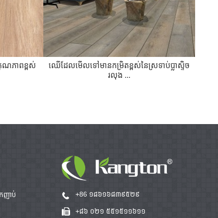
ងគុណភាពខ្ពស់
ឈើដែលមើលទៅមានកម្រិតខ្ពស់នៃស្រទាប់ប្លាស្ទិច
ក្តារ
រលុង ...
+86 ១៨៦១៦៨៣៩៥២៩
ឹកញាប់
+៨៦ ០២១ ៥៥១៥១១៦១១