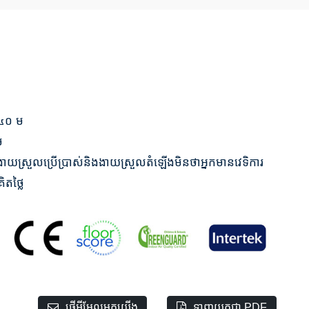
៤០ ម
ម
ស្រួលប្រើប្រាស់និងងាយស្រួលតំឡើងមិនថាអ្នកមានវេទិការ
ិតថ្លៃ
ផ្ញើអ៊ីមែលមកយើង
ទាញយកជា PDF