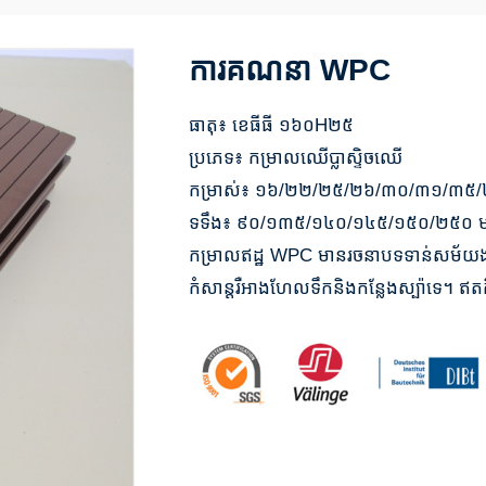
ការគណនា WPC
ធាតុ៖ ខេធីធី ១៦០H២៥
ប្រភេទ៖ កម្រាលឈើប្លាស្ទិចឈើ
កម្រាស់៖ ១៦/២២/២៥/២៦/៣០/៣១/៣៥/
ទទឹង៖ ៩០/១៣៥/១៤០/១៤៥/១៥០/២៥០ 
កម្រាលឥដ្ឋ WPC មានរចនាបទទាន់សម័យងាយ
កំសាន្តរឺអាងហែលទឹកនិងកន្លែងស្ប៉ាទេ។ ឥតគ