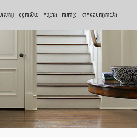
្រាលឥដ្ឋ
ខុទ្ទកាល័យ
គម្រោង
ការគាំទ្រ
ទាក់ទង​មក​ពួក​យើង