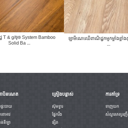
ដ្ឋ T & g/ចុច System Bamboo
ឡាមីណេឈើពាណិជ្ជកម្មកម្លាំងខ្លាំ
Solid Ba ...
...
កាប៊ីនណេត
គ្រឿងបន្លាស់
ការគាំទ្រ
ូផ្ទះបាយ
ស៊ុមទ្វារ
ទាញយក
ទូខោអាវ
ផ្នែករឹង
សំណួរគេសួរញ
៉ាន់នីឡា
ផ្សិត