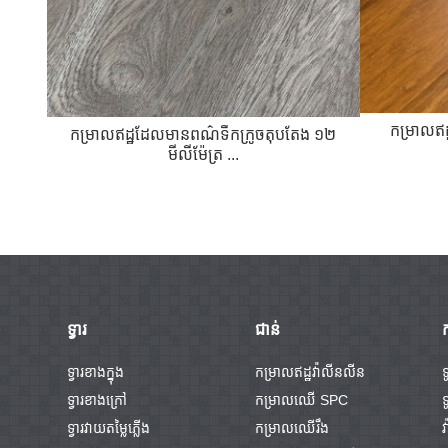
កម្រាលឥ
កម្រាលឥដ្ឋដែលមានពណ៌ទឹកក្រូចតុបតែង ១២
មីលីម៉ែត្រ ...
ទ្វារ
ជាន់
ទ្វារខាងក្នុង
កម្រាលឥដ្ឋវ៉ាលីនលីន
ទ
ទ្វារខាងក្រៅ
កម្រាលឈើ SPC
ទ្វារវាយតម្លៃភ្លើង
កម្រាលឈើរឹង
វ