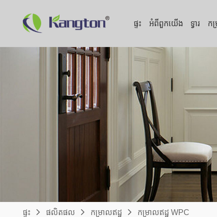
ផ្ទះ
អំពី​ពួក​យើង
ទ្វារ
កម
ផ្ទះ
ផលិតផល
កម្រាលឥដ្ឋ
កម្រាលឥដ្ឋ WPC