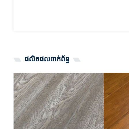
ផលិតផលពាក់ព័ន្ធ