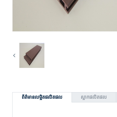
ព័ត៌មានលម្អិតផលិតផល
ស្លាកផលិតផល