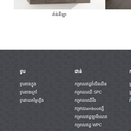
វ៉ាន់នីឡា
ទ្វារ
ជាន់
ទ្វារខាងក្នុង
កម្រាលឥដ្ឋវ៉ាលីនលីន
ទ
ទ្វារខាងក្រៅ
កម្រាលឈើ SPC
ទ្វារវាយតម្លៃភ្លើង
កម្រាលឈើរឹង
វ
កម្រាលambooស្សី
កម្រាលឥដ្ឋឡាមីណេត
កម្រាលឥដ្ឋ WPC