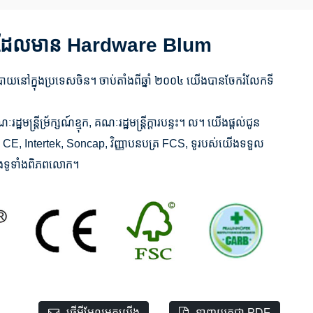
ជាតិដែលមាន Hardware Blum
ះបាយនៅក្នុងប្រទេសចិន។ ចាប់តាំងពីឆ្នាំ ២០០៤ យើងបានចែករំលែកទី
ឋមន្ត្រីម្រ័ក្សណ៍ខ្មុក, គណៈរដ្ឋមន្ត្រីក្តារបន្ទះ។ ល។ យើងផ្តល់ជូន
CE, Intertek, Soncap, វិញ្ញាបនបត្រ FCS, ទូរបស់យើងទទួល
ងទូទាំងពិភពលោក។
ផ្ញើអ៊ីមែលមកយើង
ទាញយកជា PDF