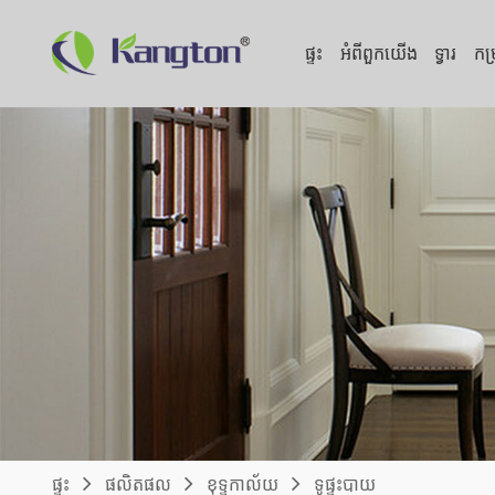
ផ្ទះ
អំពី​ពួក​យើង
ទ្វារ
កម
ផ្ទះ
ផលិតផល
ខុទ្ទកាល័យ
ទូផ្ទះបាយ