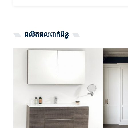
ផលិតផលពាក់ព័ន្ធ