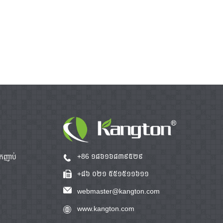
+86 ១៨៦១៦៨៣៩៥២៩
ឹកញាប់
+៨៦ ០២១ ៥៥១៥១១៦១១
webmaster@kangton.com
www.kangton.com