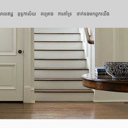
្រាលឥដ្ឋ
ខុទ្ទកាល័យ
គម្រោង
ការគាំទ្រ
ទាក់ទង​មក​ពួក​យើង