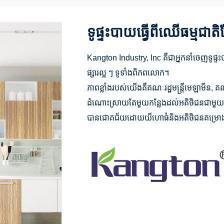
ទូផ្ទះបាយធ្វើពីឈើធម្ម
Kangton Industry, Inc គឺជាអ្នកនាំចេញទូផ្ទ
ផ្សារល្អ ៗ ទូទាំងពិភពលោក។
ភាពខ្លាំងរបស់យើងគឺគណៈរដ្ឋមន្រ្តីមេឡាមីន, គណៈរដ្
ដំណោះស្រាយតែមួយកន្លែងដល់អតិថិជនជាមួយ 
បានជោគជ័យដោយយីហោធំនិងអតិថិជនគម្រោ