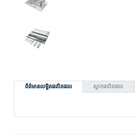
ព័ត៌មានលម្អិតផលិតផល
ស្លាកផលិតផល