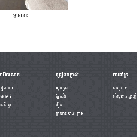
ទូខោអាវ
កាប៊ីនណេត
គ្រឿងបន្លាស់
ការគាំទ្រ
ូផ្ទះបាយ
ស៊ុមទ្វារ
ទាញយក
ទូខោអាវ
ផ្នែករឹង
សំណួរគេសួរញ
៉ាន់នីឡា
ផ្សិត
ស្រទាប់ខាងក្រោម