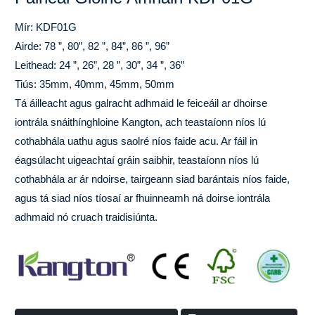
Mír: KDF01G
Airde: 78 ”, 80”, 82 ”, 84”, 86 ”, 96”
Leithead: 24 ”, 26”, 28 ”, 30”, 34 ”, 36”
Tiús: 35mm, 40mm, 45mm, 50mm
Tá áilleacht agus galracht adhmaid le feiceáil ar dhoirse
iontrála snáithínghloine Kangton, ach teastaíonn níos lú
cothabhála uathu agus saolré níos faide acu. Ar fáil in
éagsúlacht uigeachtaí gráin saibhir, teastaíonn níos lú
cothabhála ar ár ndoirse, tairgeann siad barántais níos faide,
agus tá siad níos tíosaí ar fhuinneamh ná doirse iontrála
adhmaid nó cruach traidisiúnta.