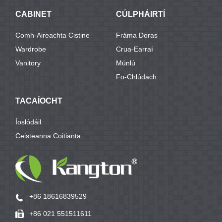
CABINET
CÚLPHÁIRTÍ
Comh-Aireachta Cistine
Fráma Doras
Wardrobe
Crua-Earraí
Vanitory
Múnlú
Fo-Chlúdach
TACAÍOCHT
Íoslódáil
Ceisteanna Coitianta
+86 18616839529
+86 021 551511611