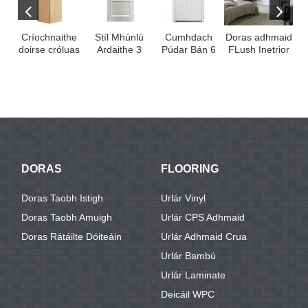
Críochnaithe
Stíl Mhúnlú
Cumhdach
Doras adhmaid
Do
doirse cróluas
Ardaithe 3
Púdar Bán 6
FLush Inetrior
In
fillte adhmaid
Painéal
Cruach
le Groove agus
Gl
soladach idir ...
Soladach Croí
Rúndachta
Whit ...
Inetri ...
Painéal / Mise
...
DORAS
FLOORING
Doras Taobh Istigh
Urlár Vinyl
Doras Taobh Amuigh
Urlár CPS Adhmaid
Doras Rátáilte Dóiteáin
Urlár Adhmaid Crua
Urlár Bambú
Urlár Laminate
Deicáil WPC