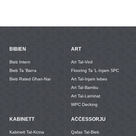
Core Inetrior
sempliċi
bil-Linji u l-
HDF Interior
B
Woode ...
sempliċi / 100%
Abjad ...
Door with
o solidu ...
Wood ...
BIBIEN
ART
Bieb Intern
Art Tal-Vinil
Bieb Ta ’barra
Flooring Ta 'l-Injam SPC
Bieb Rated Għan-Nar
Art Tal-Injam Iebes
Art Tal-Bambu
Art Tal-Laminat
WPC Decking
KABINETT
AĊĊESSORJU
Kabinett Tal-Kċina
Qafas Tal-Bieb