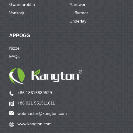
Gwardarobba
Ħardwer
Vanitorju
L-Iffurmar
Underlay
APPOĠĠ
Niżżel
FAQs
+86 18616839529
+86 021 551511611
webmaster@kangton.com
www.kangton.com