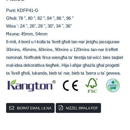
Punt: KDFP41-G
Għoli: 78 ″, 80 ″, 82 ″, 84 ″, 86 ″, 96 ″
Wisa ': 24 ", 26", 28 ", 30", 34 ", 36"
Ħxuna: 45mm, 54mm
Il-mili, il-bord u l-kolla ta 'livell għoli tan-nar jistgħu jassiguraw
30mins, 45mins, 60mins, 90mins u 120mins tan-nar b'effett
nominali. Noffrulek firxa wiesgħa ta' tlestija tal-wiċċ biex taqbel
mal-idea dekorattiva tiegħek. Hija l-aħjar għażla għal proġetti
ta 'livell għoli, lukanda, bieb ta' nar, bieb ta 'barra u ta' ġewwa.
IBGĦAT EMAIL LILNA
NIŻŻEL BĦALA PDF