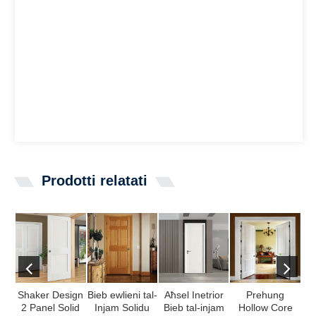
Prodotti relatati
Shaker Design
Bieb ewlieni tal-
Aħsel Inetrior
Prehung
Bi
2 Panel Solid
Injam Solidu
Bieb tal-injam
Hollow Core
t