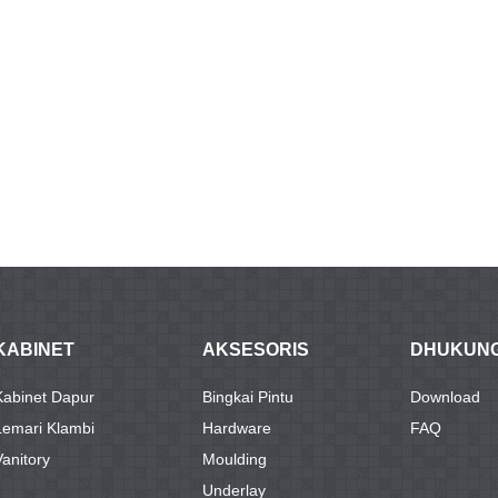
KABINET
AKSESORIS
DHUKUN
Kabinet Dapur
Bingkai Pintu
Download
Lemari Klambi
Hardware
FAQ
Vanitory
Moulding
Underlay