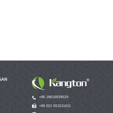
GAN
+86 18616839529
+86 021 551511611