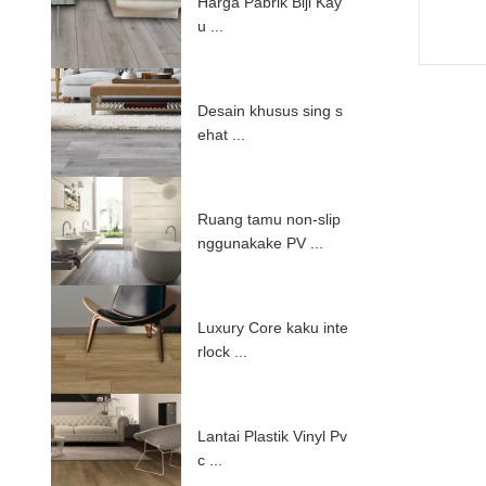
Harga Pabrik Biji Kay
u ...
Desain khusus sing s
ehat ...
Ruang tamu non-slip
nggunakake PV ...
Luxury Core kaku inte
rlock ...
Lantai Plastik Vinyl Pv
c ...