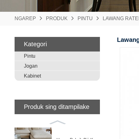
NGAREP
PRODUK
PINTU
LAWANG RATE
Lawang
Kategori
Pintu
Jogan
Kabinet
Produk sing ditampilake