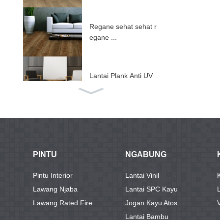
Regane sehat sehat r
egane ...
Lantai Plank Anti UV
SPC ...
Lantai SPC kanthi IXP
E / EV ...
PINTU
NGABUNG
Lantai SPC inti kaku A
Pintu Interior
Lantai Vinil
BA ...
Lawang Njaba
Lantai SPC Kayu
Lawang Rated Fire
Jogan Kayu Atos
Lantai Bambu