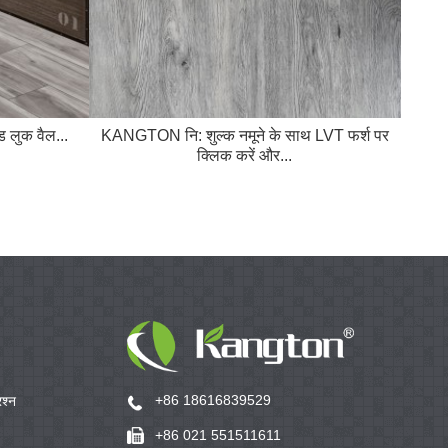
ड लुक वैल...
KANGTON नि: शुल्क नमूने के साथ LVT फर्श पर
100
क्लिक करें और...
+86 18616839529
रश्न
+86 021 551511611