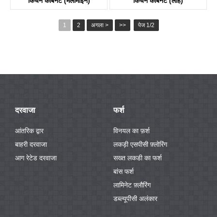
किचन कैबिनेट (मेलामाइन)
किचन कैबिनेट (लाह)
1
2
अगला >
>>
पेज 1/2
दरवाजा
फर्श
आंतरिक द्वार
विनयल का फ़र्श
बाहरी दरवाजा
लकड़ी एसपीसी फ़्लोरिंग
आग रेटेड दरवाजा
सख्त लकडी का फर्श
बांस फर्श
लामिनेट फ़्लौरिंग
डब्ल्यूपीसी अलंकार