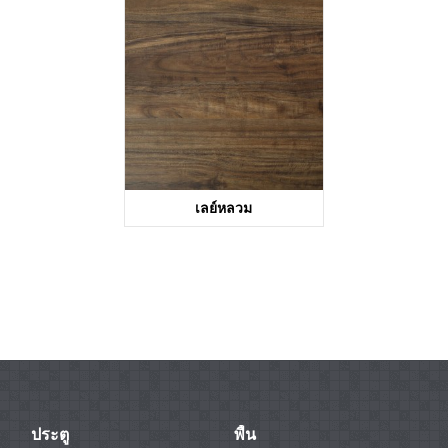
KTV8028
KTV68051-1
เลย์หลวม
KTV1129
ประตู
พื้น