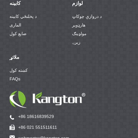
لوازم
کابینه
د دروازې چوکاټ
د پخلنځي کابینه
هارډویر
الماری
مولډینګ
ضایع کول
زیرۍ
ملاتړ
کښته کول
FAQs
+86 18616839529
+86 021 551511611
webmaster@kangton.com