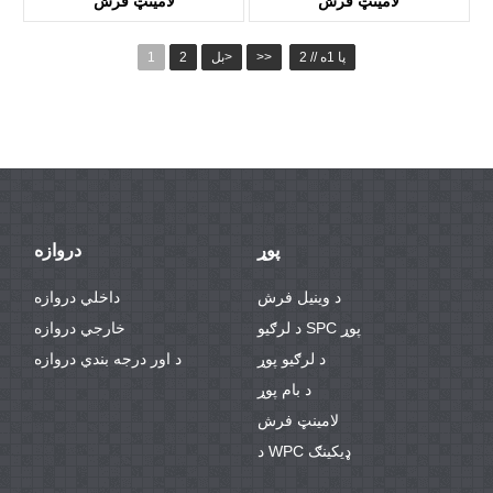
لامینټ فرش
لامینټ فرش
د KTL7001
د KTL3006
پا 1ه // 2
>>
بل>
2
1
پوړ
دروازه
د وینیل فرش
داخلي دروازه
د لرګیو SPC پوړ
خارجي دروازه
د لرګیو پوړ
د اور درجه بندي دروازه
د بام پوړ
لامینټ فرش
د WPC ډیکینګ