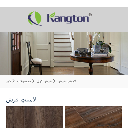
لامینټ فرش
فرش کول
محصولات
کور
لامینټ فرش