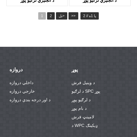
د انجنیري لرګیو پوړ
د انجنیري لرګیو پوړ
KTH1105
KTH1101
پا 1ه // 2
>>
بل>
2
1
پوړ
دروازه
د وینیل فرش
داخلي دروازه
د لرګیو SPC پوړ
خارجي دروازه
د لرګیو پوړ
د اور درجه بندي دروازه
د بام پوړ
لامینټ فرش
د WPC ډیکینګ