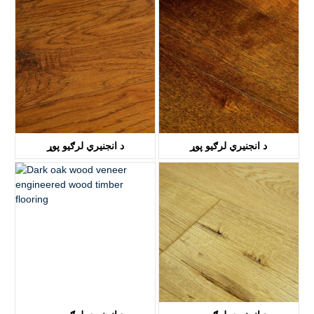
KTH1127
KTH1305
د انجنیري لرګیو پوړ
د انجنیري لرګیو پوړ
KTH1306
KTH1505