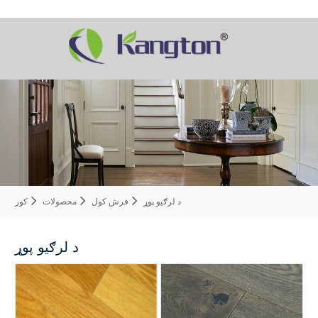
د لرګیو پوړ
فرش کول
محصولات
کور
د لرګیو پوړ