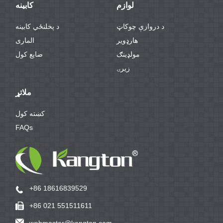
لوازم
کابینه
د دروازې چوکاټ
د پخلنځي کابینه
هارډویر
الماری
مولډینګ
ضایع کول
زیرۍ
ملاتړ
کښته کول
FAQs
+86 18616839529
+86 021 551511611
webmaster@kangton.com