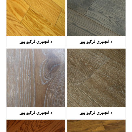
د انجنیري لرګیو پوړ
د انجنیري لرګیو پوړ
KTH1112
د KTH1001
د انجنیري لرګیو پوړ
د انجنیري لرګیو پوړ
KTH1109
KTH1107