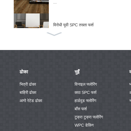
...
विरोधी यूवी SPC तख्ता फर्श
...
IXPE / EV संग SPC फर्श
...
ढोका
भुइँ
क
ABA कठोर कोर SPC फर्श
भित्री ढोका
विनाइल फ्लोरिंग
भ
...
बाहिरी ढोका
काठ SPC फर्श
आगो रेटेड ढोका
हार्डवुड फ्लोरिंग
भ
बाँस फर्श
गहिरो उभिएको WPC अ
टुक्रा टुक्रा फ्लोरिंग
लंकार डब्ल्यू ...
WPC डेकिंग