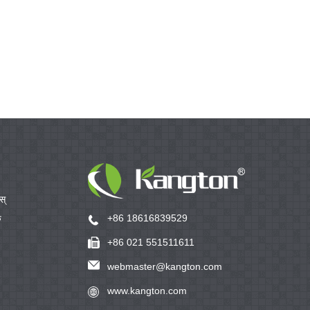
स्
+86 18616839529
ु
+86 021 551511611
webmaster@kangton.com
www.kangton.com