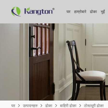
घर
हाम्रोबारे
ढोका
भुइँ
घर
उत्पादनहरु
ढोका
बाहिरी ढोका
ठोस/धुरी ढोका