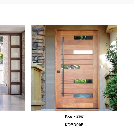
Povit ढोका
KDPD005