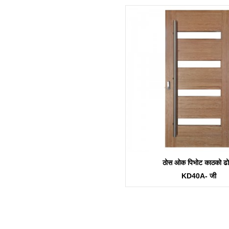
ठोस ओक पिभोट काठको ढ
KD40A- जी