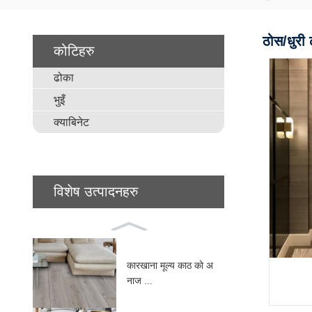
ठोस/धुरी
कोटिहरु
ढोका
भुइँ
क्याबिनेट
विशेष उत्पादनहरु
कारखाना मूल्य काठ को अ
नाज ...