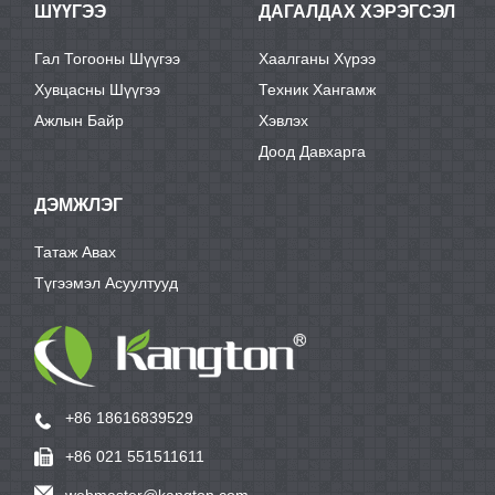
ШҮҮГЭЭ
ДАГАЛДАХ ХЭРЭГСЭЛ
Гал Тогооны Шүүгээ
Хаалганы Хүрээ
Хувцасны Шүүгээ
Техник Хангамж
Ажлын Байр
Хэвлэх
Доод Давхарга
ДЭМЖЛЭГ
Татаж Авах
Түгээмэл Асуултууд
+86 18616839529
+86 021 551511611
webmaster@kangton.com