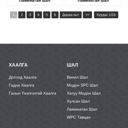
Ламинатан шал
Ламинатан шал
KTL2002
KTL2001
1
2
3
4
5
6
Дараа нь>
>>
Хуудас 1/16
ХААЛГА
ШАЛ
Дотоод Хаалга
Винил Шал
Гадна Хаалга
Модон SPC Шал
Галын Үнэлгээтэй Хаалга
Хатуу Модон Шал
Хулсан Шал
Ламинатан Шал
WPC Тавцан