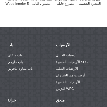
دي
القشرة الخشبية
مصراع قابلة
مصقول الباب
Wood Interior 5
مة
تصنيفا ...
للطي من
KDM00H
Panel Shaker
الخشب الصلب
Doo ...
...
الأرضيات
باب
أرضيات الفينيل
باب داخلي
الأرضيات الخشبية SPC
باب خارجي
الأرضيات الصلبة
باب مقاوم للحريق
أرضيات من الخيزران
الأرضيات الخشبية
التزيين WPC
ملحق
خزانة