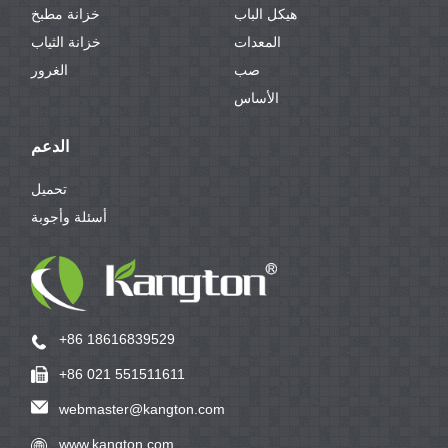
هيكل الباب
خزانة مطبخ
المعدات
خزانة الثياب
صب
الغرور
الأساس
الدعم
تحميل
أسئلة وأجوبة
+86 18616839529
+86 021 551511611
webmaster@kangton.com
www.kangton.com