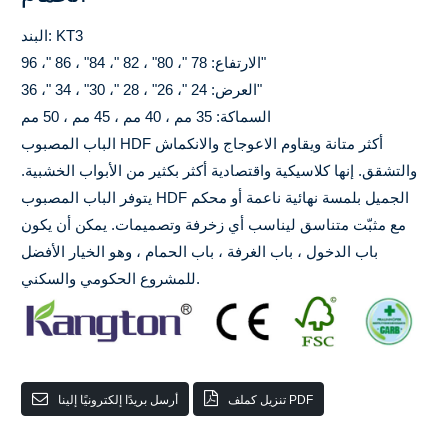
البند: KT3
الارتفاع: 78 "، 80" ، 82 "، 84" ، 86 "، 96"
العرض: 24 "، 26" ، 28 "، 30" ، 34 "، 36"
السماكة: 35 مم ، 40 مم ، 45 مم ، 50 مم
الباب المصبوب HDF أكثر متانة ويقاوم الاعوجاج والانكماش
والتشقق. إنها كلاسيكية واقتصادية أكثر بكثير من الأبواب الخشبية.
يتوفر الباب المصبوب HDF الجميل بلمسة نهائية ناعمة أو محكم
مع مثبّت متناسق ليناسب أي زخرفة وتصميمات. يمكن أن يكون
باب الدخول ، باب الغرفة ، باب الحمام ، وهو الخيار الأفضل
للمشروع الحكومي والسكني.
تنزيل كملف PDF
أرسل بريدًا إلكترونيًا إلينا