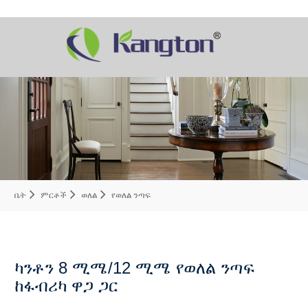
ቤት
ምርቶች
ወለል
የወለል ንጣፍ
ካንቶን 8 ሚሜ/12 ሚሜ የወለል ንጣፍ
ከፋብሪካ ዋጋ ጋር