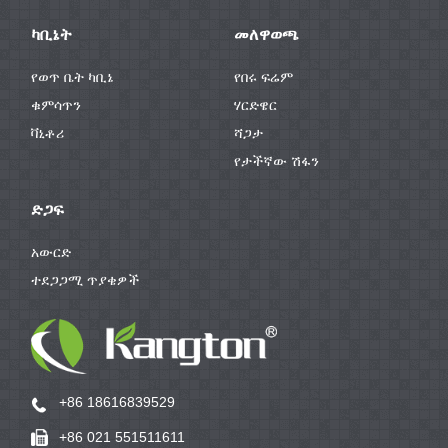
ካቢኔት
መለዋወጫ
የወጥ ቤት ካቢኔ
የበሩ ፍሬም
ቁምሳጥን
ሃርድዌር
ቫኒቶሪ
ሻጋታ
የታችኛው ሽፋን
ድጋፍ
አውርድ
ተደጋጋሚ ጥያቄዎች
+86 18616839529
+86 021 551511611