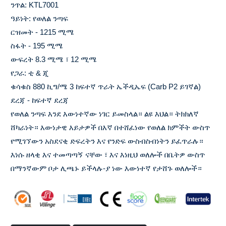
ንጥል: KTL7001
ዓይነት: የወለል ንጣፍ
ርዝመት - 1215 ሚሜ
ስፋት - 195 ሚሜ
ውፍረት 8.3 ሚሜ ፣ 12 ሚሜ
የጋራ: ቲ & ጂ
ቁሳቁስ 880 ኪግ/ሜ 3 ከፍተኛ ጥራት ኤችዲኤፍ (Carb P2 ይገኛል)
ደረጃ - ከፍተኛ ደረጃ
የወለል ንጣፍ እንደ እውነተኛው ነገር ይመስላል። ልዩ እህል። ትክክለኛ
ሸካራነት። እውነታዊ እይታዎች በእኛ በተሸፈነው የወለል ክምችት ውስጥ
የሚገኘውን አስደናቂ ድፍረትን እና የንድፍ ውስብስብነትን ይፈጥራሉ።
እነሱ ዘላቂ እና ተመጣጣኝ ናቸው ፣ እና እነዚህ ወለሎች በቤትዎ ውስጥ
በማንኛውም ቦታ ሊጫኑ ይችላሉ-ያ ነው እውነተኛ የታሸጉ ወለሎች።