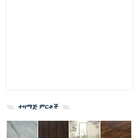
ተዛማጅ ምርቶች