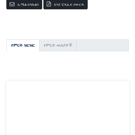
ኢሜል ይላኩልን
እንደ ፒዲኤፍ ያውርዱ
የምርት ዝርዝር
የምርት መለያዎች