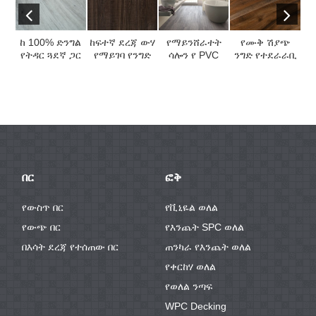
ከ 100% ድንግል
ከፍተኛ ደረጃ ውሃ
የማይንሸራተት
የሙቅ ሽያጭ
ካ
የትዳር ጓደኛ ጋር
የማይገባ የንግድ
ሳሎን የ PVC
ንግድ የተደራራቢ
የስርዓት WPC
እንጨት ላሜራ ...
ቪኒል ወለል ንጣፍ
የወለል ንጣፍ ...
ቬ
ወለል ን ጠቅ
ይጠቀማል ...
የእ
ያድርጉ ...
በር
ፎቅ
የውስጥ በር
የቪኒዬል ወለል
የውጭ በር
የእንጨት SPC ወለል
በእሳት ደረጃ የተሰጠው በር
ጠንካራ የእንጨት ወለል
የቀርከሃ ወለል
የወለል ንጣፍ
WPC Decking